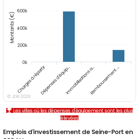
600k
Montants (€)
400k
200k
0k
Charges à répartir
Dépenses d'équip…
Immobilisations a…
Remboursement …
© JDN 2026
Les villes où les dépenses d'équipement sont les plus
élevées
Emplois d'investissement de Seine-Port en