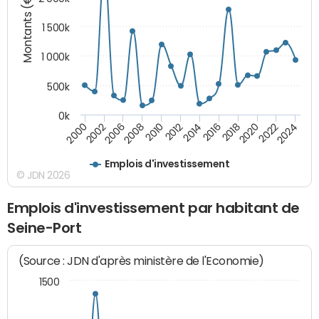
Montants (€)
1 500k
1 000k
500k
0k
2014
2008
2000
2024
2018
2012
2006
2022
2016
2010
2002
2020
Emplois d'investissement
© JDN 2026
Emplois d'investissement par habitant de
Seine-Port
(Source : JDN d'après ministère de l'Economie)
1500