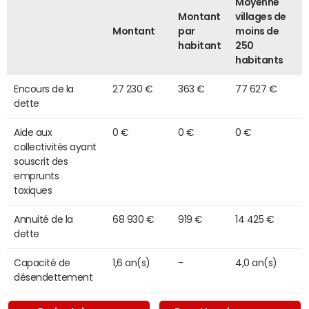
Moyenne
Montant
villages de
Montant
par
moins de
habitant
250
habitants
Encours de la
27 230 €
363 €
77 627 €
dette
Aide aux
0 €
0 €
0 €
collectivités ayant
souscrit des
emprunts
toxiques
Annuité de la
68 930 €
919 €
14 425 €
dette
Capacité de
1,6 an(s)
-
4,0 an(s)
désendettement