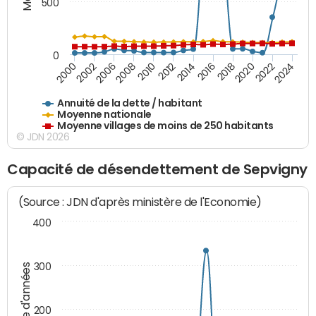
500
0
2018
2002
2022
2008
2012
2016
2000
2020
2006
2024
2010
2014
Annuité de la dette / habitant
Moyenne nationale
Moyenne villages de moins de 250 habitants
© JDN 2026
Capacité de désendettement de Sepvigny
(Source : JDN d'après ministère de l'Economie)
400
300
Nombre d'années
200