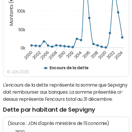
Montants (€)
100k
50k
0k
2008
2022
2002
2018
2014
2010
2024
2006
2020
2000
2016
2012
Encours de la dette
© JDN 2026
L'encours de la dette représente la somme que Sepvigny
doit rembourser aux banques. La somme présentée ci-
dessus représente l'encours total au 31 décembre.
Dette par habitant de Sepvigny
(Source : JDN d'après ministère de l'Economie)
2500