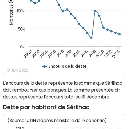
Montants (€)
100k
50k
0k
2008
2022
2002
2018
2014
2010
2024
2006
2020
2000
2016
2012
Encours de la dette
© JDN 2026
L'encours de la dette représente la somme que Sérilhac
doit rembourser aux banques. La somme présentée ci-
dessus représente l'encours total au 31 décembre.
Dette par habitant de Sérilhac
(Source : JDN d'après ministère de l'Economie)
1250