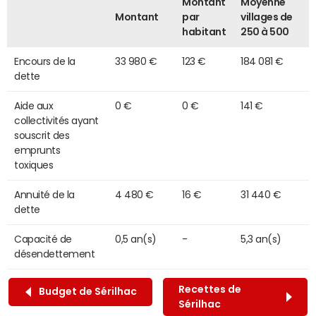
Montant
Moyenne
Montant
par
villages de
habitant
250 à 500
Encours de la
33 980 €
123 €
184 081 €
dette
Aide aux
0 €
0 €
141 €
collectivités ayant
souscrit des
emprunts
toxiques
Annuité de la
4 480 €
16 €
31 440 €
dette
Capacité de
0,5 an(s)
-
5,3 an(s)
désendettement
Recettes de
Budget de Sérilhac
Sérilhac