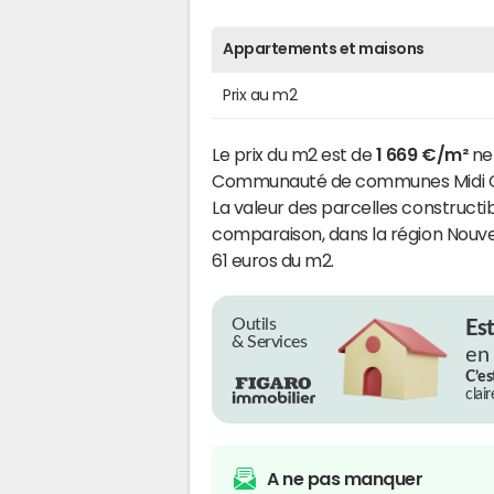
Appartements et maisons
Prix au m2
Le prix du m2 est de
1 669 €/m²
net
Communauté de communes Midi Cor
La valeur des parcelles constructib
comparaison, dans la région Nouvel
61 euros du m2.
Outils
Es
& Services
en
C’es
clai
A ne pas manquer