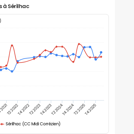
s à Sérilhac
N)
 2021
T2 2025
T4 2023
T2 2022
T4 2025
T2 2024
T4 2022
T4 2024
T2 2023
Sérilhac (CC Midi Corrézien)