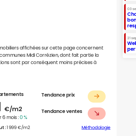
03 s
Cha
bon
res
21 se
Web
mobiliers affichées sur cette page concernent
per
mmunes Midi Corrézien, dont fait partie la
ions sont par conséquent moins précises à
artements
Tendance prix
1
€/m2
Tendance ventes
 6 mois :
0 %
ut :
1 999 €/m2
Méthodologie