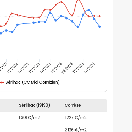
 2021
T2 2025
T4 2023
T2 2022
T4 2025
T2 2024
T4 2022
T4 2024
T2 2023
Sérilhac (CC Midi Corrézien)
Sérilhac (19190)
Corrèze
1 301 €/m2
1 227 €/m2
2 126 €/m2