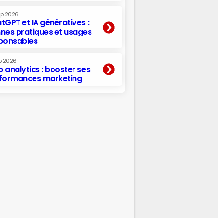
ep 2026
tGPT et IA génératives :
nes pratiques et usages
ponsables
p 2026
 analytics : booster ses
formances marketing