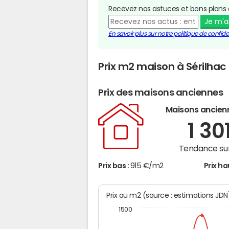
Recevez nos astuces et bons plans 
Je m'
En savoir plus sur notre politique de confiden
Prix m2 maison à Sérilhac
Prix des maisons anciennes
Maisons ancien
1 30
Tendance sur
Prix bas :
915 €/m2
Prix ha
Prix au m2 (source : estimations JD
1500