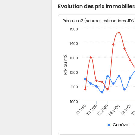
Evolution des prix immobilier
Prix au m2 (source : estimations JD
1500
1400
Prix au m2
1300
1200
1100
1000
T4
T2 2020
T4 2020
T2 2019
T2 2021
T4 2019
Corrèze