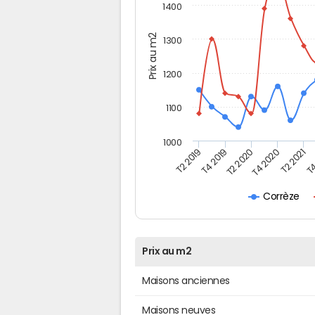
1400
Prix au m2
1300
1200
1100
1000
T4
T2 2020
T4 2020
T2 2019
T2 2021
T4 2019
Corrèze
Prix au m2
Maisons anciennes
Maisons neuves