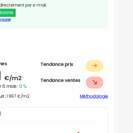
directement par e-mail.
abonne
tialité
nes
Tendance prix
1
€/m2
Tendance ventes
 6 mois :
0 %
ut :
1 997 €/m2
Méthodologie
N)