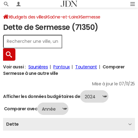
Budgets des villes
Saône-et-Loire
Sermesse
Dette de Sermesse (71350)
Dette au 31/12/2024
Voir aussi :
Saunières
Pontoux
Toutenant
Comparer
Sermesse à une autre ville
Mise à jour le 07/11/25
Afficher les données budgétaires de
Comparer avec
Dette