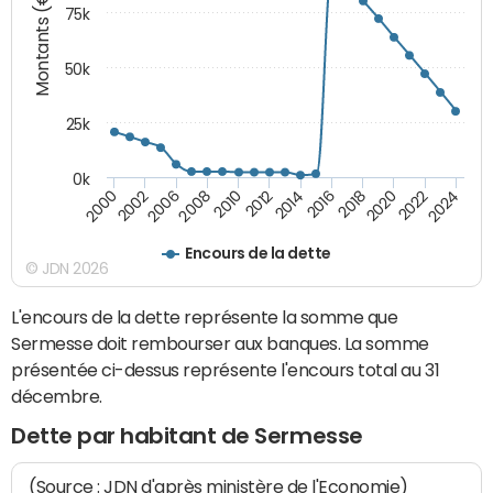
Montants (€)
75k
50k
25k
0k
2024
2002
2010
2016
2022
2000
2008
2014
2020
2006
2012
2018
Encours de la dette
© JDN 2026
L'encours de la dette représente la somme que
Sermesse doit rembourser aux banques. La somme
présentée ci-dessus représente l'encours total au 31
décembre.
Dette par habitant de Sermesse
(Source : JDN d'après ministère de l'Economie)