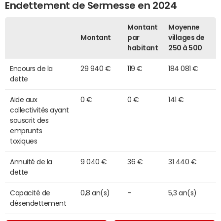
Endettement de Sermesse en 2024
Montant
Moyenne
Montant
par
villages de
habitant
250 à 500
Encours de la
29 940 €
119 €
184 081 €
dette
Aide aux
0 €
0 €
141 €
collectivités ayant
souscrit des
emprunts
toxiques
Annuité de la
9 040 €
36 €
31 440 €
dette
Capacité de
0,8 an(s)
-
5,3 an(s)
désendettement