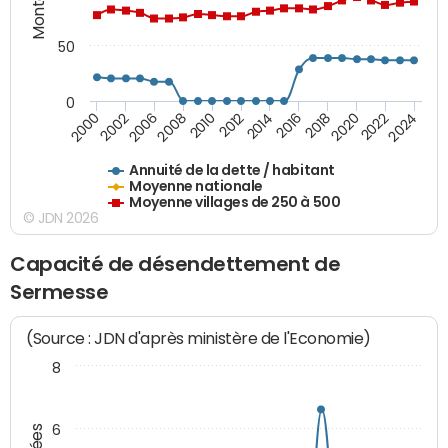
50
0
2014
2008
2000
2024
2018
2012
2006
2022
2016
2010
2002
2020
Annuité de la dette / habitant
Moyenne nationale
Moyenne villages de 250 à 500
© JDN 2026
Capacité de désendettement de
Sermesse
(Source : JDN d'après ministère de l'Economie)
8
6