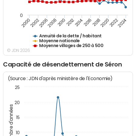
0
2014
2008
2000
2024
2018
2012
2006
2022
2016
2010
2002
2020
Annuité de la dette / habitant
Moyenne nationale
Moyenne villages de 250 à 500
© JDN 2026
Capacité de désendettement de Séron
(Source : JDN d'après ministère de l'Economie)
25
20
Nombre d'années
15
10