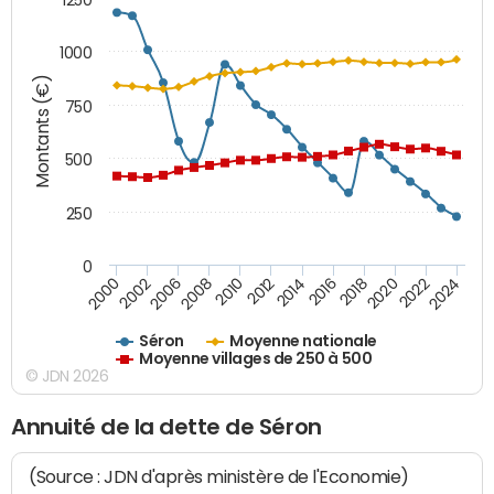
1000
Montants (€)
750
500
250
0
2018
2002
2022
2008
2012
2016
2000
2020
2006
2024
2010
2014
Séron
Moyenne nationale
Moyenne villages de 250 à 500
© JDN 2026
Annuité de la dette de Séron
(Source : JDN d'après ministère de l'Economie)