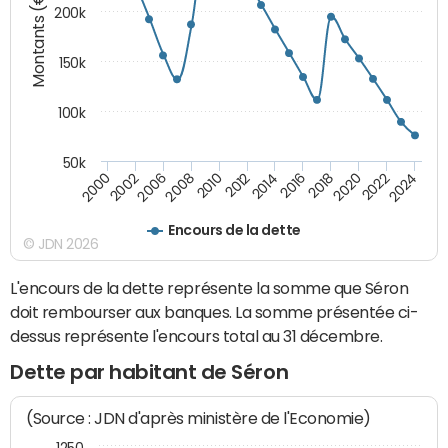
Montants (€)
200k
150k
100k
50k
2008
2022
2002
2018
2014
2010
2024
2006
2020
2000
2016
2012
Encours de la dette
© JDN 2026
L'encours de la dette représente la somme que Séron
doit rembourser aux banques. La somme présentée ci-
dessus représente l'encours total au 31 décembre.
Dette par habitant de Séron
(Source : JDN d'après ministère de l'Economie)
1250