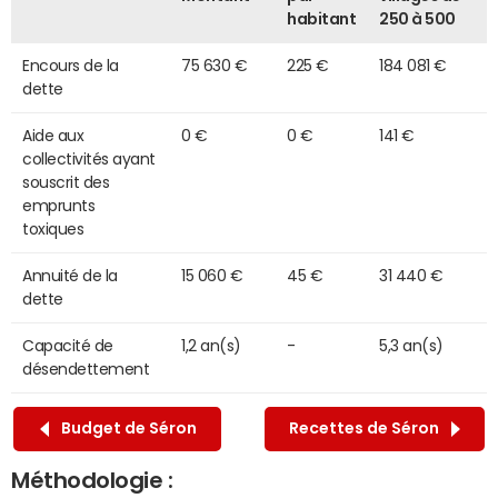
habitant
250 à 500
Encours de la
75 630 €
225 €
184 081 €
dette
Aide aux
0 €
0 €
141 €
collectivités ayant
souscrit des
emprunts
toxiques
Annuité de la
15 060 €
45 €
31 440 €
dette
Capacité de
1,2 an(s)
-
5,3 an(s)
désendettement
Budget de Séron
Recettes de Séron
Méthodologie :