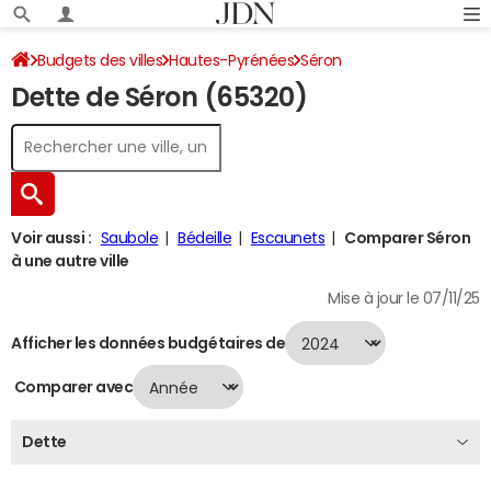
Budgets des villes
Hautes-Pyrénées
Séron
Dette de Séron (65320)
Dette au 31/12/2024
Voir aussi :
Saubole
Bédeille
Escaunets
Comparer Séron
à une autre ville
Mise à jour le 07/11/25
Afficher les données budgétaires de
Comparer avec
Dette