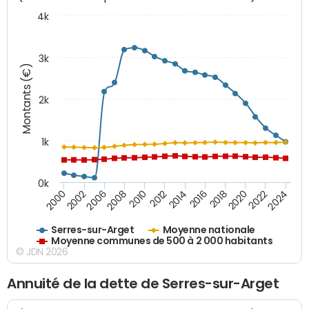
4k
3k
Montants (€)
2k
1k
0k
2016
2014
2012
2010
2008
2006
2002
2000
2024
2022
2020
2018
Serres-sur-Arget
Moyenne nationale
Moyenne communes de 500 à 2 000 habitants
© JDN 2026
Annuité de la dette de Serres-sur-Arget