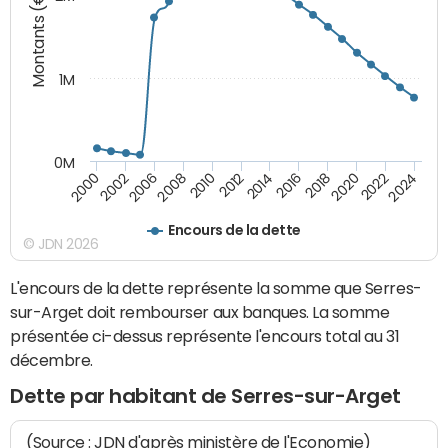
Montants (€)
1M
0M
2014
2008
2000
2024
2018
2012
2006
2022
2016
2010
2002
2020
Encours de la dette
© JDN 2026
L'encours de la dette représente la somme que Serres-
sur-Arget doit rembourser aux banques. La somme
présentée ci-dessus représente l'encours total au 31
décembre.
Dette par habitant de Serres-sur-Arget
(Source : JDN d'après ministère de l'Economie)