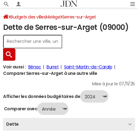
Budgets des villes
Ariège
Serres-sur-Arget
Dette de Serres-sur-Arget (09000)
Dette au 31/12/2024
Voir aussi :
Bénac
Burret
Saint-Martin-de-Caralp
Comparer Serres-sur-Arget à une autre ville
Mise à jour le 07/11/25
Afficher les données budgétaires de
Comparer avec
Dette