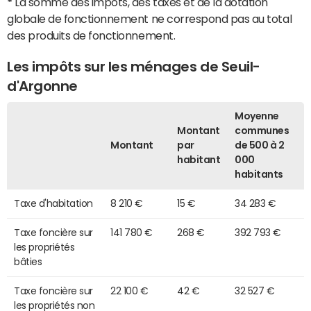
*
La somme des impôts, des taxes et de la dotation
globale de fonctionnement ne correspond pas au total
des produits de fonctionnement.
Les impôts sur les ménages de Seuil-
d'Argonne
Moyenne
Montant
communes
Montant
par
de 500 à 2
habitant
000
habitants
Taxe d'habitation
8 210 €
15 €
34 283 €
Taxe foncière sur
141 780 €
268 €
392 793 €
les propriétés
bâties
Taxe foncière sur
22 100 €
42 €
32 527 €
les propriétés non