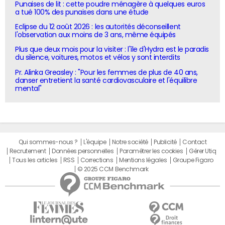
Punaises de lit : cette poudre ménagère à quelques euros
a tué 100% des punaises dans une étude
Eclipse du 12 août 2026 : les autorités déconseillent
l'observation aux moins de 3 ans, même équipés
Plus que deux mois pour la visiter : l'île d'Hydra est le paradis
du silence, voitures, motos et vélos y sont interdits
Pr. Alinka Greasley : "Pour les femmes de plus de 40 ans,
danser entretient la santé cardiovasculaire et l'équilibre
mental"
Qui sommes-nous ?
L'équipe
Notre société
Publicité
Contact
Recrutement
Données personnelles
Paramétrer les cookies
Gérer Utiq
Tous les articles
RSS
Corrections
Mentions légales
Groupe Figaro
© 2025 CCM Benchmark