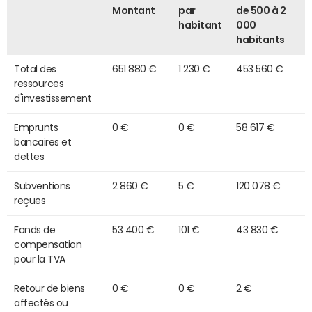
Montant
par
de 500 à 2
habitant
000
habitants
Total des
651 880 €
1 230 €
453 560 €
ressources
d'investissement
Emprunts
0 €
0 €
58 617 €
bancaires et
dettes
Subventions
2 860 €
5 €
120 078 €
reçues
Fonds de
53 400 €
101 €
43 830 €
compensation
pour la TVA
Retour de biens
0 €
0 €
2 €
affectés ou