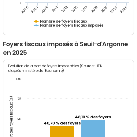
0
2009
2023
2017
2011
2025
2005
2019
2013
2007
2021
2015
Nombre de foyers fiscaux
Nombre de foyers fiscaux imposés
Foyers fiscaux imposés à Seuil-d'Argonne
en 2025
Evolution de la part de foyers imposables (Source : JDN
d'après ministère de l'Economie)
100
Part des foyers fiscaux (%)
75
48,10 % des foyers
50
40,70 % des foyers