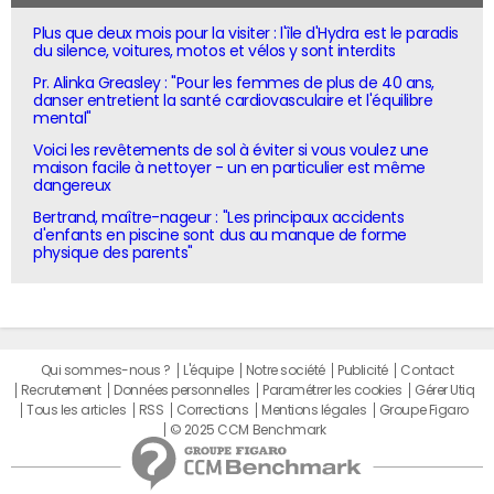
Plus que deux mois pour la visiter : l'île d'Hydra est le paradis
du silence, voitures, motos et vélos y sont interdits
Pr. Alinka Greasley : "Pour les femmes de plus de 40 ans,
danser entretient la santé cardiovasculaire et l'équilibre
mental"
Voici les revêtements de sol à éviter si vous voulez une
maison facile à nettoyer - un en particulier est même
dangereux
Bertrand, maître-nageur : "Les principaux accidents
d'enfants en piscine sont dus au manque de forme
physique des parents"
Qui sommes-nous ?
L'équipe
Notre société
Publicité
Contact
Recrutement
Données personnelles
Paramétrer les cookies
Gérer Utiq
Tous les articles
RSS
Corrections
Mentions légales
Groupe Figaro
© 2025 CCM Benchmark