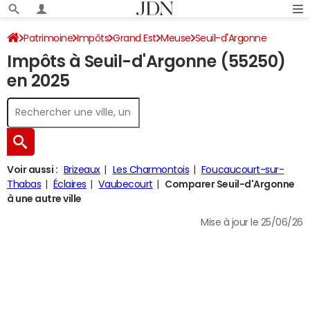
Patrimoine
Impôts
Grand Est
Meuse
Seuil-d'Argonne
Impôts à Seuil-d'Argonne (55250)
Impôt sur le revenu
en 2025
Voir aussi :
Brizeaux
Les Charmontois
Foucaucourt-sur-
Thabas
Éclaires
Vaubecourt
Comparer Seuil-d'Argonne
à une autre ville
Mise à jour le 25/06/26