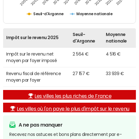
2014
2024
2010
2020
2012
2022
2006
2016
2008
2018
Seuil-d'Argonne
Moyenne nationale
Seuil-
Moyenne
Impôt sur le revenu 2025
d'Argonne
nationale
Impôt sur le revenu net
2 564 €
4 516 €
moyen par foyer imposé
Revenu fiscal de référence
27 157 €
33 939 €
moyen par foyer
Les villes les plus riches de France
Les villes où l'on paye le plus d'impôt sur le revenu
A ne pas manquer
Recevez nos astuces et bons plans directement par e-