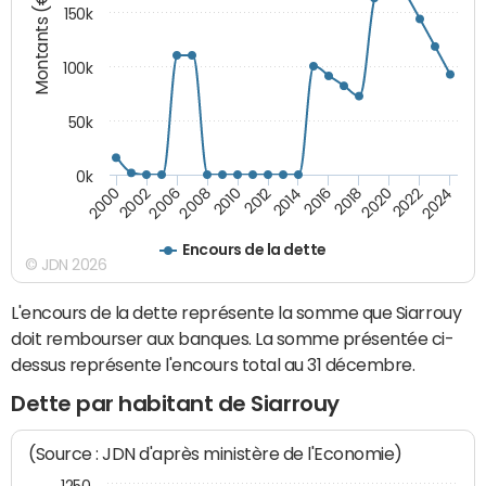
Montants (€)
150k
100k
50k
0k
2008
2022
2002
2018
2014
2010
2024
2006
2020
2000
2016
2012
Encours de la dette
© JDN 2026
L'encours de la dette représente la somme que Siarrouy
doit rembourser aux banques. La somme présentée ci-
dessus représente l'encours total au 31 décembre.
Dette par habitant de Siarrouy
(Source : JDN d'après ministère de l'Economie)
1250