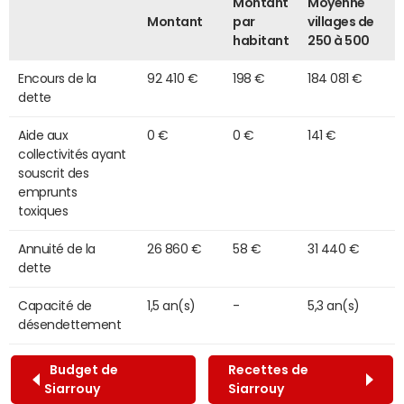
Montant
Moyenne
Montant
par
villages de
habitant
250 à 500
Encours de la
92 410 €
198 €
184 081 €
dette
Aide aux
0 €
0 €
141 €
collectivités ayant
souscrit des
emprunts
toxiques
Annuité de la
26 860 €
58 €
31 440 €
dette
Capacité de
1,5 an(s)
-
5,3 an(s)
désendettement
Budget de
Recettes de
Siarrouy
Siarrouy