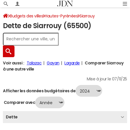
Budgets des villes
Hautes-Pyrénées
Siarrouy
Dette de Siarrouy (65500)
Dette au 31/12/2024
Voir aussi :
Talazac
Gayan
Lagarde
Comparer Siarrouy
à une autre ville
Mise à jour le 07/11/25
Afficher les données budgétaires de
Comparer avec
Dette