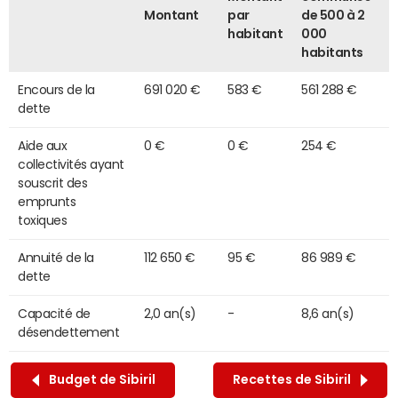
Montant
par
de 500 à 2
habitant
000
habitants
Encours de la
691 020 €
583 €
561 288 €
dette
Aide aux
0 €
0 €
254 €
collectivités ayant
souscrit des
emprunts
toxiques
Annuité de la
112 650 €
95 €
86 989 €
dette
Capacité de
2,0 an(s)
-
8,6 an(s)
désendettement
Budget de Sibiril
Recettes de Sibiril