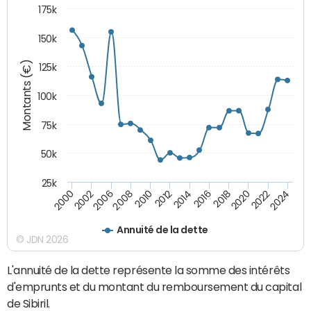
175k
150k
Montants (€)
125k
100k
75k
50k
25k
2024
2002
2010
2016
2022
2000
2008
2014
2020
2006
2012
2018
Annuité de la dette
© JDN 2026
L'annuité de la dette représente la somme des intérêts
d'emprunts et du montant du remboursement du capital
de Sibiril.