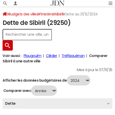
Budgets des villes
Finistère
Sibiril
Dette au 31/12/2024
Dette de Sibiril (29250)
Voir aussi :
Plougoulm
Cléder
Tréflaouénan
Comparer
Sibiril à une autre ville
Mise à jour le 07/11/25
Afficher les données budgétaires de
Comparer avec
Dette