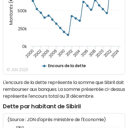
Montants (€)
500k
250k
0k
2016
2014
2012
2010
2008
2006
2002
2000
2024
2022
2020
2018
Encours de la dette
© JDN 2026
L'encours de la dette représente la somme que Sibiril doit
rembourser aux banques. La somme présentée ci-dessus
représente l'encours total au 31 décembre.
Dette par habitant de Sibiril
(Source : JDN d'après ministère de l'Economie)
1250