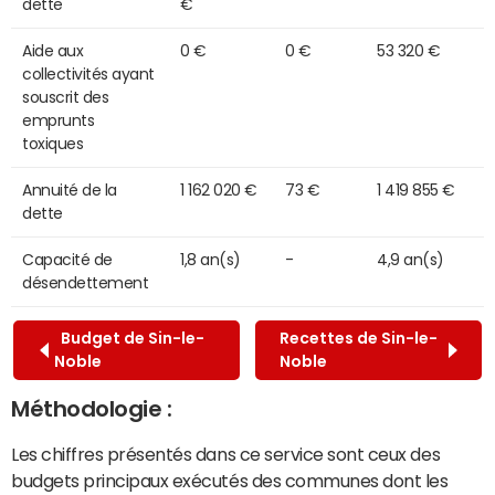
dette
€
Aide aux
0 €
0 €
53 320 €
collectivités ayant
souscrit des
emprunts
toxiques
Annuité de la
1 162 020 €
73 €
1 419 855 €
dette
Capacité de
1,8 an(s)
-
4,9 an(s)
désendettement
Budget de Sin-le-
Recettes de Sin-le-
Noble
Noble
Méthodologie :
Les chiffres présentés dans ce service sont ceux des
budgets principaux exécutés des communes dont les