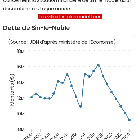
décembre de chaque année.
Les villes les plus endettées
Dette de Sin-le-Noble
(Source : JDN d'après ministère de l'Economie)
18M
16M
Montants (€)
14M
12M
10M
8M
2020
2010
2016
2006
2022
2012
2000
2018
2008
2024
2014
2002