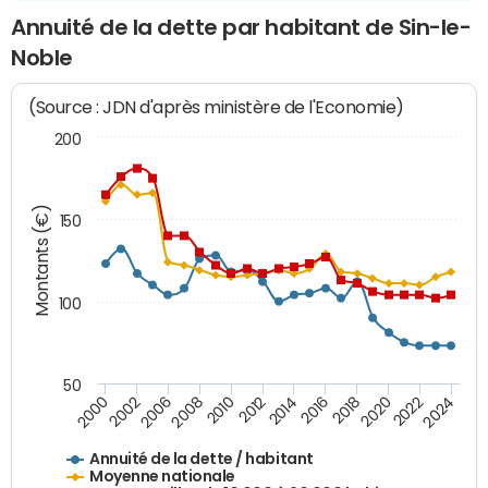
Annuité de la dette par habitant de Sin-le-
Noble
(Source : JDN d'après ministère de l'Economie)
200
Montants (€)
150
100
50
2014
2008
2000
2024
2018
2012
2006
2022
2016
2010
2002
2020
Annuité de la dette / habitant
Moyenne nationale