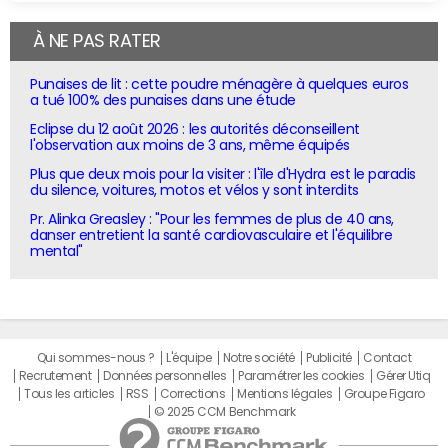
À NE PAS RATER
Punaises de lit : cette poudre ménagère à quelques euros
a tué 100% des punaises dans une étude
Eclipse du 12 août 2026 : les autorités déconseillent
l'observation aux moins de 3 ans, même équipés
Plus que deux mois pour la visiter : l'île d'Hydra est le paradis
du silence, voitures, motos et vélos y sont interdits
Pr. Alinka Greasley : "Pour les femmes de plus de 40 ans,
danser entretient la santé cardiovasculaire et l'équilibre
mental"
Qui sommes-nous ?
L'équipe
Notre société
Publicité
Contact
Recrutement
Données personnelles
Paramétrer les cookies
Gérer Utiq
Tous les articles
RSS
Corrections
Mentions légales
Groupe Figaro
© 2025 CCM Benchmark