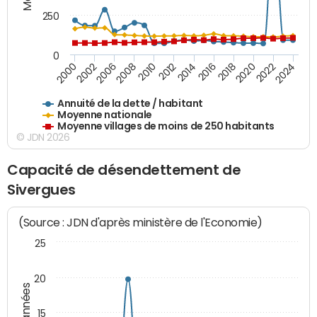
250
0
2018
2002
2022
2008
2012
2016
2000
2020
2006
2024
2010
2014
Annuité de la dette / habitant
Moyenne nationale
Moyenne villages de moins de 250 habitants
© JDN 2026
Capacité de désendettement de
Sivergues
(Source : JDN d'après ministère de l'Economie)
25
20
15