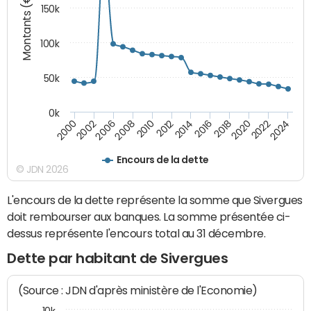
Montants (€)
150k
100k
50k
0k
2008
2022
2002
2018
2014
2010
2024
2006
2020
2000
2016
2012
Encours de la dette
© JDN 2026
L'encours de la dette représente la somme que Sivergues
doit rembourser aux banques. La somme présentée ci-
dessus représente l'encours total au 31 décembre.
Dette par habitant de Sivergues
(Source : JDN d'après ministère de l'Economie)
10k