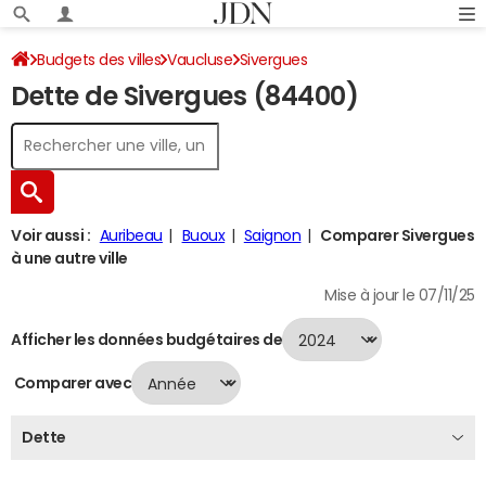
Budgets des villes
Vaucluse
Sivergues
Dette de Sivergues (84400)
Dette au 31/12/2024
Voir aussi :
Auribeau
Buoux
Saignon
Comparer Sivergues
à une autre ville
Mise à jour le 07/11/25
Afficher les données budgétaires de
Comparer avec
Dette