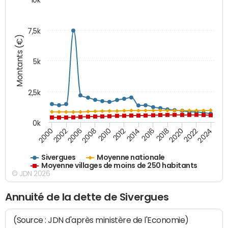
7,5k
Montants (€)
5k
2,5k
0k
2014
2000
2024
2012
2022
2010
2020
2008
2018
2006
2016
2002
Sivergues
Moyenne nationale
Moyenne villages de moins de 250 habitants
© JDN 2026
Annuité de la dette de Sivergues
(Source : JDN d'après ministère de l'Economie)