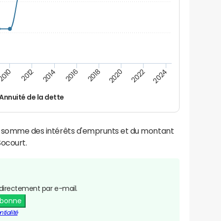
2016
2014
2012
2010
2024
2022
2020
2018
Annuité de la dette
la somme des intérêts d'emprunts et du montant
ocourt.
directement par e-mail.
abonne
tialité