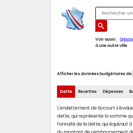
Voir aussi :
Grippo
à une autre ville
Afficher les données budgétaires de
Dette
Recettes
Dépenses
B
L'endettement de Socourt s'évalue e
dette, qui représente la somme q
l'annuité de la dette, qui équivau
du montant de remboursement du c