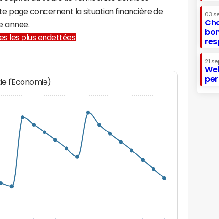
te page concernent la situation financière de
03 s
Cha
e année.
bon
lles les plus endettées
res
21 se
Web
per
 de l'Economie)