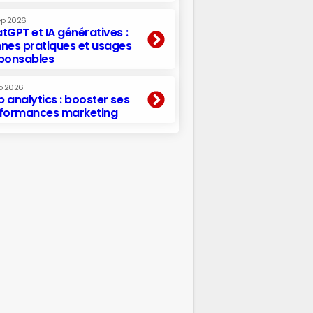
ep 2026
tGPT et IA génératives :
nes pratiques et usages
ponsables
p 2026
 analytics : booster ses
formances marketing