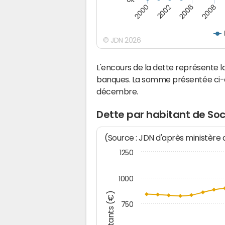
2008
2006
2002
2000
© JDN 2026
L'encours de la dette représente
banques. La somme présentée ci-de
décembre.
Dette par habitant de So
(Source : JDN d'après ministère
1250
1000
Montants (€)
750