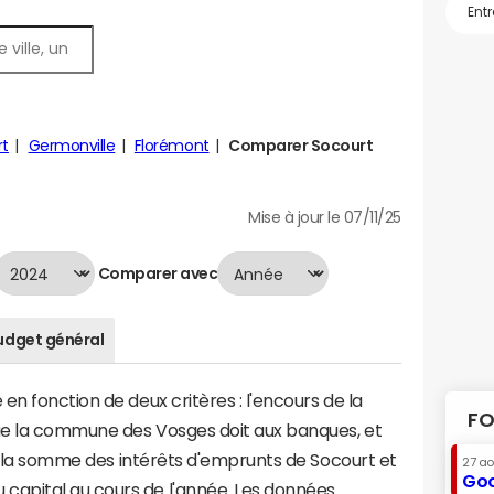
rt
Germonville
Florémont
Comparer Socourt
Mise à jour le 07/11/25
Comparer avec
udget général
n fonction de deux critères : l'encours de la
FO
ue la commune des Vosges doit aux banques, et
t à la somme des intérêts d'emprunts de Socourt et
27 a
Goo
apital au cours de l'année. Les données