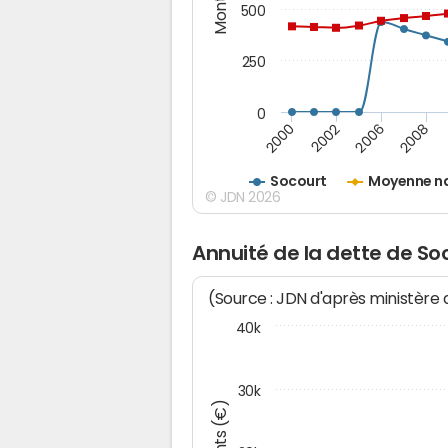
500
250
0
2000
2002
2006
2008
Socourt
Moyenne na
© JDN 2026
Annuité de la dette de So
(Source : JDN d'après ministère
40k
30k