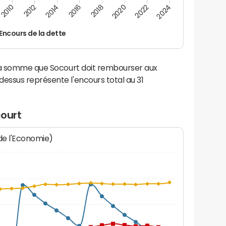
2024
2022
2020
2018
2016
2014
2012
2010
Encours de la dette
 la somme que Socourt doit rembourser aux
ssus représente l'encours total au 31
court
 de l'Economie)