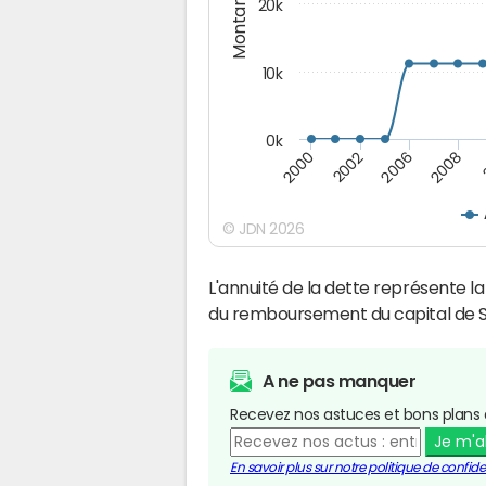
Montants (€)
20k
10k
0k
2008
2006
2002
2000
© JDN 2026
L'annuité de la dette représente 
du remboursement du capital de S
A ne pas manquer
Recevez nos astuces et bons plans 
Je m'
En savoir plus sur notre politique de confiden