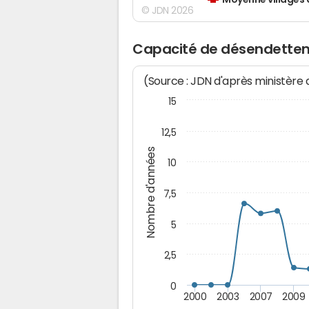
Moyenne villages 
© JDN 2026
Capacité de désendettem
(Source : JDN d'après ministère
15
12,5
Nombre d'années
10
7,5
5
2,5
0
2000
2003
2007
2009