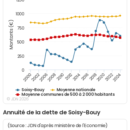
1000
Montants (€)
750
500
250
0
2018
2002
2022
2008
2012
2016
2000
2020
2006
2024
2010
2014
Soisy-Bouy
Moyenne nationale
Moyenne communes de 500 à 2 000 habitants
© JDN 2026
Annuité de la dette de Soisy-Bouy
(Source : JDN d'après ministère de l'Economie)