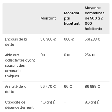
Moyenne
Montant
communes
Montant
par
de 500 à 2
habitant
000
habitants
Encours de la
516 360 €
600 €
561 288 €
dette
Aide aux
0 €
0 €
254 €
collectivités ayant
souscrit des
emprunts
toxiques
Annuité de la
56 470 €
66 €
86 989 €
dette
Capacité de
4,6 an(s)
-
8,6 an(s)
désendettement