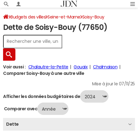
Budgets des villes
Seine-et-Marne
Soisy-Bouy
Dette de Soisy-Bouy (77650)
Dette au 31/12/2024
Voir aussi :
Chalautre-la-Petite
Gouaix
Chalmaison
Comparer Soisy-Bouy à une autre ville
Mise à jour le 07/11/25
Afficher les données budgétaires de
Comparer avec
Dette