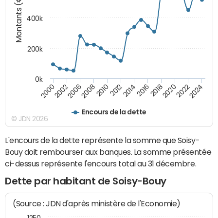
Montants (€)
400k
200k
0k
2000
2022
2016
2010
2002
2024
2018
2012
2006
2020
2014
2008
Encours de la dette
© JDN 2026
L'encours de la dette représente la somme que Soisy-
Bouy doit rembourser aux banques. La somme présentée
ci-dessus représente l'encours total au 31 décembre.
Dette par habitant de Soisy-Bouy
(Source : JDN d'après ministère de l'Economie)
1250