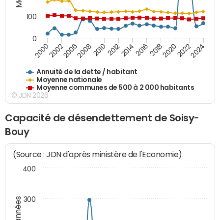
100
0
2014
2008
2000
2024
2018
2012
2006
2022
2016
2010
2002
2020
Annuité de la dette / habitant
Moyenne nationale
Moyenne communes de 500 à 2 000 habitants
© JDN 2026
Capacité de désendettement de Soisy-
Bouy
(Source : JDN d'après ministère de l'Economie)
400
300