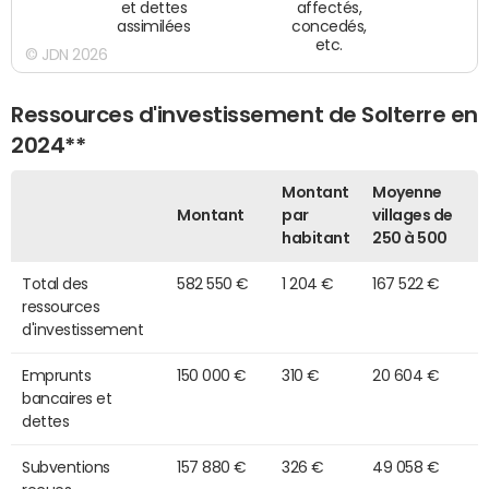
et dettes
affectés,
assimilées
concedés,
etc.
© JDN 2026
Ressources d'investissement de Solterre en
2024**
Montant
Moyenne
Montant
par
villages de
habitant
250 à 500
Total des
582 550 €
1 204 €
167 522 €
ressources
d'investissement
Emprunts
150 000 €
310 €
20 604 €
bancaires et
dettes
Subventions
157 880 €
326 €
49 058 €