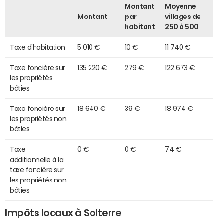
Montant
Moyenne
Montant
par
villages de
habitant
250 à 500
Taxe d'habitation
5 010 €
10 €
11 740 €
Taxe foncière sur
135 220 €
279 €
122 673 €
les propriétés
bâties
Taxe foncière sur
18 640 €
39 €
18 974 €
les propriétés non
bâties
Taxe
0 €
0 €
74 €
additionnelle à la
taxe foncière sur
les propriétés non
bâties
Impôts locaux à Solterre