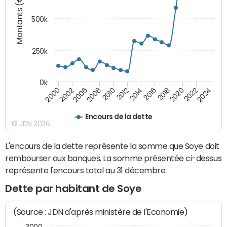
Montants (€)
500k
250k
0k
2016
2014
2012
2010
2008
2006
2002
2000
2024
2022
2020
2018
Encours de la dette
© JDN 2026
L'encours de la dette représente la somme que Soye doit
rembourser aux banques. La somme présentée ci-dessus
représente l'encours total au 31 décembre.
Dette par habitant de Soye
(Source : JDN d'après ministère de l'Economie)
3000