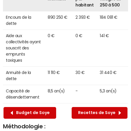
habitant
250 à 500
Encours de la
890 250 €
2 393 €
184 081 €
dette
Aide aux
0 €
0 €
141 €
collectivités ayant
souscrit des
emprunts
toxiques
Annuité de la
11 110 €
30 €
31 440 €
dette
Capacité de
8,5 an(s)
-
5,3 an(s)
désendettement
Budget de Soye
Recettes de Soye
Méthodologie :