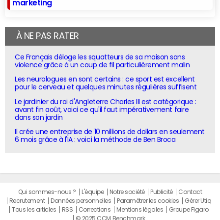
marketing
À NE PAS RATER
Ce Français déloge les squatteurs de sa maison sans
violence grâce à un coup de fil particulièrement malin
Les neurologues en sont certains : ce sport est excellent
pour le cerveau et quelques minutes régulières suffisent
Le jardinier du roi d'Angleterre Charles III est catégorique :
avant fin août, voici ce qu'il faut impérativement faire
dans son jardin
Il crée une entreprise de 10 millions de dollars en seulement
6 mois grâce à l'IA : voici la méthode de Ben Broca
Qui sommes-nous ?
L'équipe
Notre société
Publicité
Contact
Recrutement
Données personnelles
Paramétrer les cookies
Gérer Utiq
Tous les articles
RSS
Corrections
Mentions légales
Groupe Figaro
© 2025 CCM Benchmark