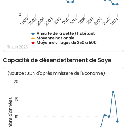
0
2014
2008
2000
2024
2018
2012
2006
2022
2016
2010
2002
2020
Annuité de la dette / habitant
Moyenne nationale
Moyenne villages de 250 à 500
© JDN 2026
Capacité de désendettement de Soye
(Source : JDN d'après ministère de l'Economie)
20
15
Nombre d'années
10