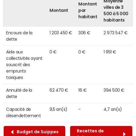
Moyenne
Montant
villes de 3
Montant
par
500 à 5 000
habitant
habitants
Encours de la
1 203 450 €
306 €
2 973 547 €
dette
Aide aux
0 €
0 €
1 951 €
collectivités ayant
souscrit des
emprunts
toxiques
Annuité de la
62 470 €
16 €
394 500 €
dette
Capacité de
9,5 an(s)
-
4,7 an(s)
désendettement
Recettes de
Budget de Suippes