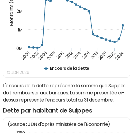
Montants (€)
2M
1M
0M
2010
2012
2014
2016
2018
2020
2022
2024
2000
2002
2006
2008
Encours de la dette
© JDN 2026
L'encours de la dette représente la somme que Suippes
doit rembourser aux banques. La somme présentée ci-
dessus représente l'encours total au 31 décembre.
Dette par habitant de Suippes
(Source : JDN d'après ministère de l'Economie)
1250