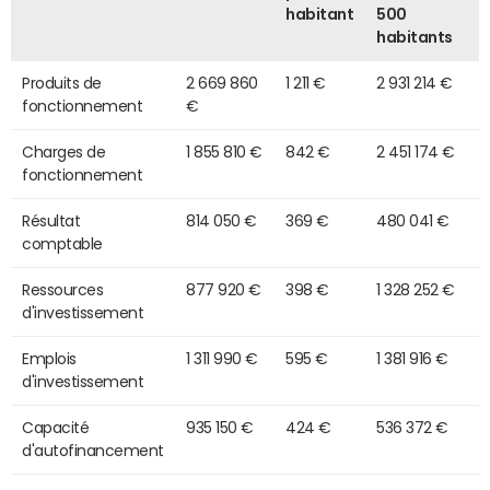
habitant
500
habitants
Produits de
2 669 860
1 211 €
2 931 214 €
fonctionnement
€
Charges de
1 855 810 €
842 €
2 451 174 €
fonctionnement
Résultat
814 050 €
369 €
480 041 €
comptable
Ressources
877 920 €
398 €
1 328 252 €
d'investissement
Emplois
1 311 990 €
595 €
1 381 916 €
d'investissement
Capacité
935 150 €
424 €
536 372 €
d'autofinancement