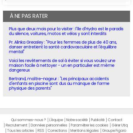
À NE PAS RATER
Plus que deux mois pour la visiter : l'île d'Hydra est le paradis
du silence, voitures, motos et vélos y sont interdits
Pr. Alinka Greasley : "Pour les femmes de plus de 40 ans,
danser entretient la santé cardiovasculaire et l'équilibre
mental"
Voici les revêtements de sol à éviter si vous voulez une
maison facile à nettoyer - un en particulier est même
dangereux
Bertrand, maître-nageur : "Les principaux accidents
d'enfants en piscine sont dus au manque de forme
physique des parents"
Qui sommes-nous ?
L'équipe
Notre société
Publicité
Contact
Recrutement
Données personnelles
Paramétrer les cookies
Gérer Utiq
Tous les articles
RSS
Corrections
Mentions légales
Groupe Figaro