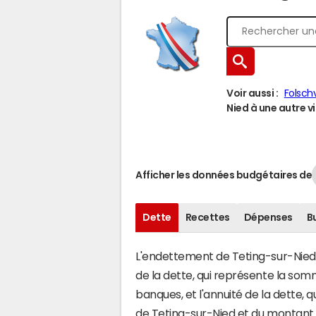
Voir aussi :
Folschv
Nied à une autre vi
Afficher les données budgétaires de
Dette
Recettes
Dépenses
B
L'endettement de Teting-sur-Nied s
de la dette, qui représente la so
banques, et l'annuité de la dette,
de Teting-sur-Nied et du montant