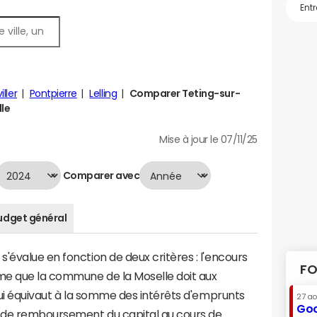
iller
Pontpierre
Lelling
Comparer Teting-sur-
lle
Mise à jour le 07/11/25
Comparer avec
udget général
'évalue en fonction de deux critères : l'encours
FO
mme que la commune de la Moselle doit aux
 qui équivaut à la somme des intérêts d'emprunts
27 a
Goo
 de remboursement du capital au cours de