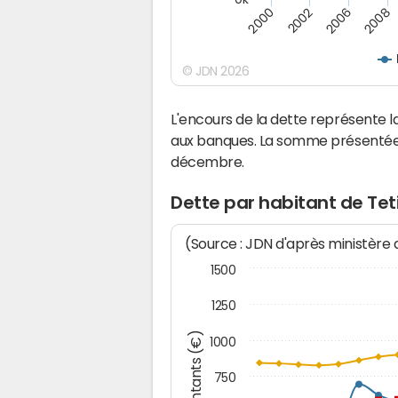
2000
2002
2006
2008
© JDN 2026
L'encours de la dette représente
aux banques. La somme présentée c
décembre.
Dette par habitant de Te
(Source : JDN d'après ministère
1500
1250
Montants (€)
1000
750