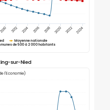
2010
2012
2014
2016
2018
2020
2022
2024
ied
Moyenne nationale
unes de 500 à 2 000 habitants
ting-sur-Nied
 de l'Economie)