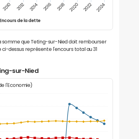
2012
2024
2014
2016
2018
2020
2010
2022
Encours de la dette
 la somme que Teting-sur-Nied doit rembourser
i-dessus représente l'encours total au 31
ting-sur-Nied
 de l'Economie)