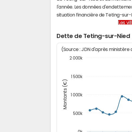
l'année. Les données d'endettemen
situation financière de Teting-su
Les vi
Dette de Teting-sur-Nied
(Source : JDN d'après ministère
2 000k
1 500k
Montants (€)
1 000k
500k
0k