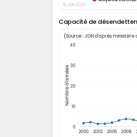
Moyenne communes
© JDN 2026
Capacité de désendettem
(Source : JDN d'après ministère
40
30
Nombre d'années
20
10
0
2000
2002
2006
2008