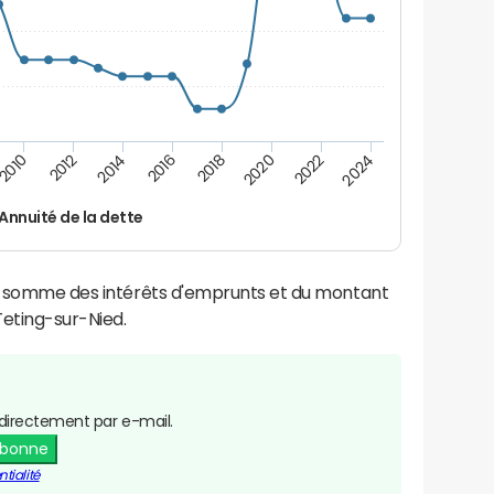
2016
2018
2010
2020
2012
2022
2014
2024
Annuité de la dette
la somme des intérêts d'emprunts et du montant
eting-sur-Nied.
directement par e-mail.
abonne
tialité