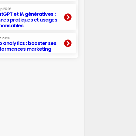
ep 2026
tGPT et IA génératives :
nes pratiques et usages
ponsables
p 2026
 analytics : booster ses
formances marketing