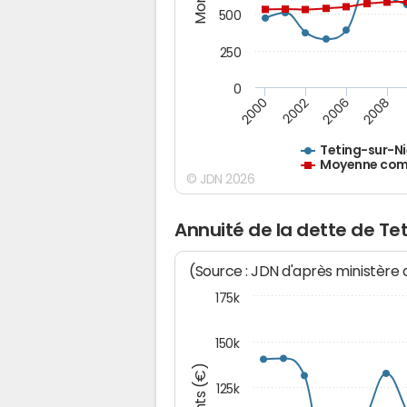
500
250
0
2000
2002
2006
2008
Teting-sur-N
Moyenne comm
© JDN 2026
Annuité de la dette de Te
(Source : JDN d'après ministère
175k
150k
125k