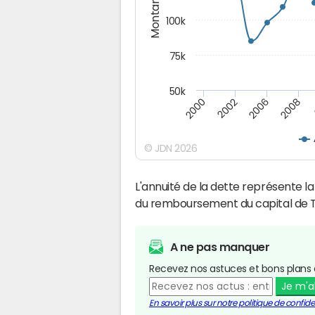
Montants (€)
100k
75k
50k
2008
2000
2002
2006
© JDN 2026
L'annuité de la dette représente 
du remboursement du capital de T
A ne pas manquer
Recevez nos astuces et bons plans 
Je m'
En savoir plus sur notre politique de confiden