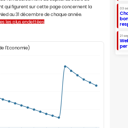
t qui figurent sur cette page concernent la
03 s
Cha
r-Nied au 31 décembre de chaque année.
bon
lles les plus endettées
res
21 se
Web
per
 de l'Economie)