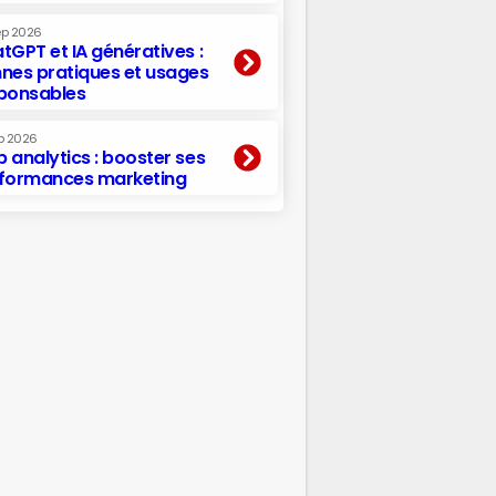
ep 2026
tGPT et IA génératives :
nes pratiques et usages
ponsables
p 2026
 analytics : booster ses
formances marketing