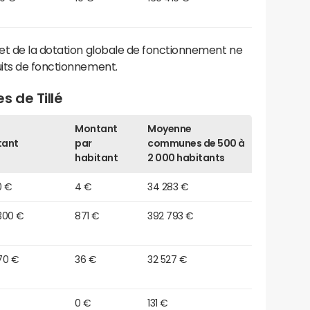
et de la dotation globale de fonctionnement ne
its de fonctionnement.
s de Tillé
Montant
Moyenne
tant
par
communes de 500 à
habitant
2 000 habitants
0 €
4 €
34 283 €
 300 €
871 €
392 793 €
70 €
36 €
32 527 €
0 €
131 €