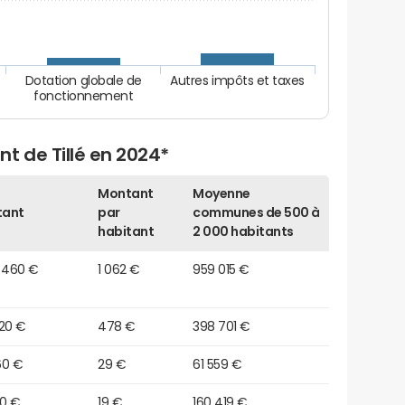
Dotation globale de
Autres impôts et taxes
fonctionnement
t de Tillé en 2024*
Montant
Moyenne
tant
par
communes de 500 à
habitant
2 000 habitants
2 460 €
1 062 €
959 015 €
420 €
478 €
398 701 €
60 €
29 €
61 559 €
20 €
19 €
160 419 €