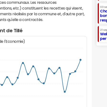
ices communaux. Les ressources
03 s
ions, etc.) constituent les recettes qui visent,
Cha
sements réalisés par la commune et, d'autre part,
bon
ts qu'elle a contractés.
res
t de Tillé
21 se
Web
per
 de l'Economie)