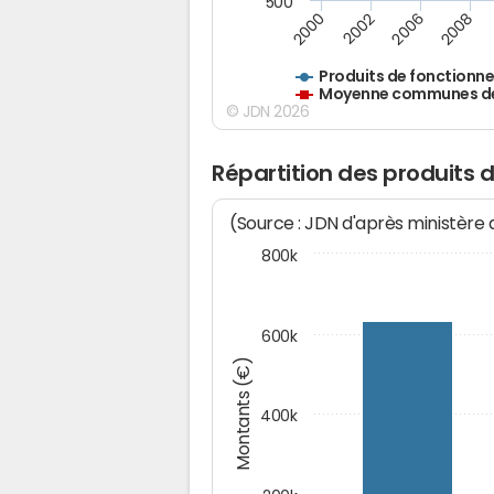
500
2000
2002
2006
2008
Produits de fonctionn
Moyenne communes de 
© JDN 2026
Répartition des produits 
(Source : JDN d'après ministère
800k
600k
Montants (€)
400k