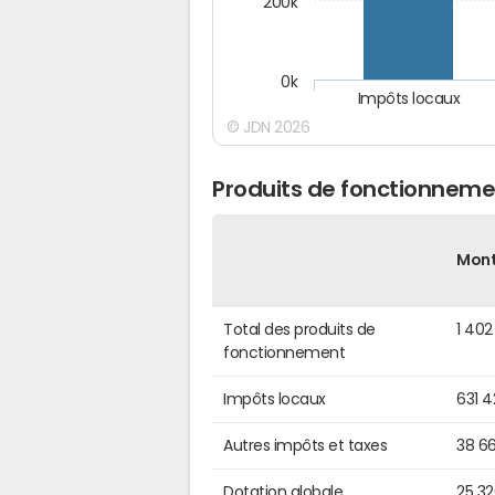
200k
0k
Impôts locaux
© JDN 2026
Produits de fonctionnemen
Mon
Total des produits de
1 40
fonctionnement
Impôts locaux
631 
Autres impôts et taxes
38 6
Dotation globale
25 3