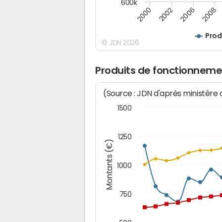
600k
2008
2006
2002
2000
Prod
© JDN 2026
Produits de fonctionnemen
(Source : JDN d'après ministère
1500
1250
Montants (€)
1000
750