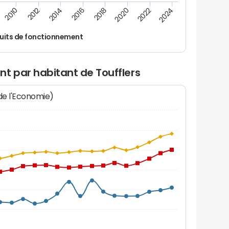
2012
2024
2014
2016
2018
2020
2010
2022
uits de fonctionnement
t par habitant de Toufflers
 de l'Economie)