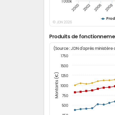
1 000k
2000
2002
2006
2008
Prod
© JDN 2026
Produits de fonctionnemen
(Source : JDN d'après ministère
1750
1500
Montants (€)
1250
1000
750
500