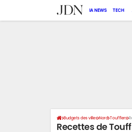
IA NEWS
TECH
Budgets des villes
Nord
Toufflers
R
Recettes de Touff