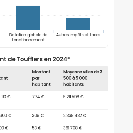
Dotation globale de
Autres impôts et taxes
fonctionnement
nt de Toufflers en 2024*
Montant
Moyenne villes de 3
tant
par
500 à 5 000
habitant
habitants
 110 €
774 €
5 211 598 €
 600 €
309 €
2 338 432 €
900 €
53 €
361 708 €