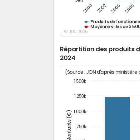
250
2000
2002
2006
2008
Produits de fonctionn
Moyenne villes de 3 50
© JDN 2026
Répartition des produits 
2024
(Source : JDN d'après ministère
1 500k
1 250k
1 000k
Montants (€)
750k