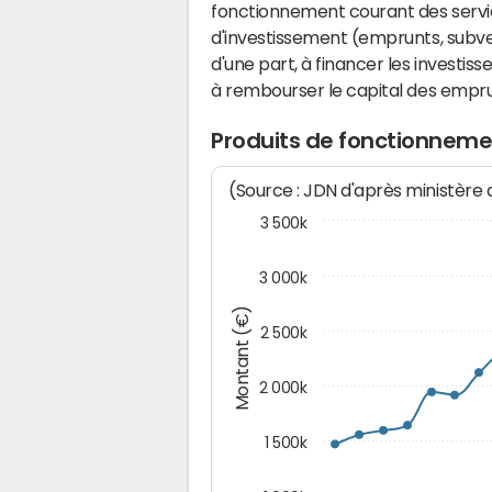
fonctionnement courant des serv
d'investissement (emprunts, subvent
d'une part, à financer les investis
à rembourser le capital des emprun
Produits de fonctionnemen
(Source : JDN d'après ministère
3 500k
3 000k
Montant (€)
2 500k
2 000k
1 500k