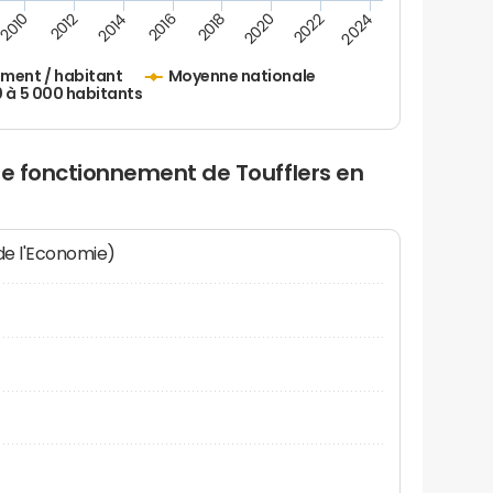
2010
2012
2014
2016
2018
2020
2022
2024
ement / habitant
Moyenne nationale
0 à 5 000 habitants
de fonctionnement de Toufflers en
 de l'Economie)