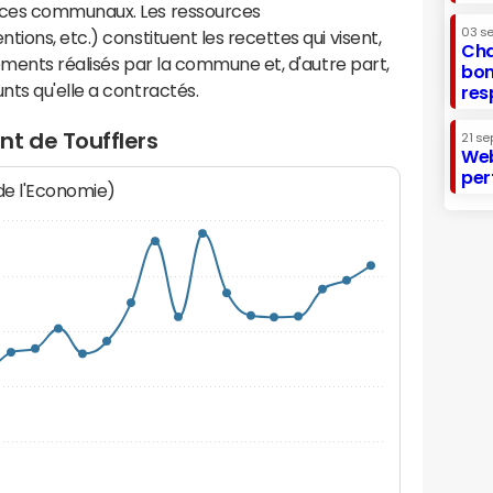
ices communaux. Les ressources
03 s
ions, etc.) constituent les recettes qui visent,
Cha
sements réalisés par la commune et, d'autre part,
bon
ts qu'elle a contractés.
res
t de Toufflers
21 se
Web
per
 de l'Economie)