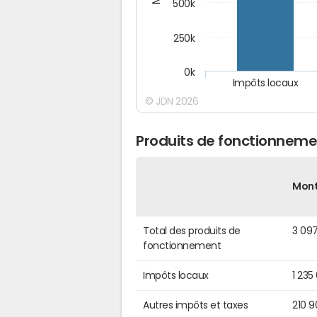
500k
250k
0k
Impôts locaux
© JDN 2026
Produits de fonctionneme
Mon
Total des produits de
3 097
fonctionnement
Impôts locaux
1 235
Autres impôts et taxes
210 