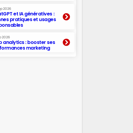
ep 2026
tGPT et IA génératives :
nes pratiques et usages
ponsables
p 2026
 analytics : booster ses
formances marketing