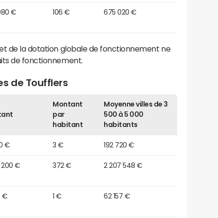
080 €
106 €
675 020 €
et de la dotation globale de fonctionnement ne
its de fonctionnement.
s de Toufflers
Montant
Moyenne villes de 3
tant
par
500 à 5 000
habitant
habitants
0 €
3 €
192 720 €
 200 €
372 €
2 207 548 €
0 €
1 €
62 157 €