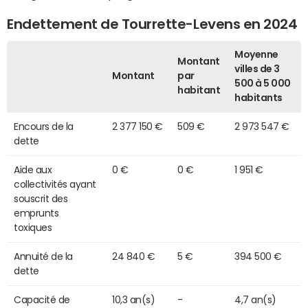
Endettement de Tourrette-Levens en 2024
Moyenne
Montant
villes de 3
Montant
par
500 à 5 000
habitant
habitants
Encours de la
2 377 150 €
509 €
2 973 547 €
dette
Aide aux
0 €
0 €
1 951 €
collectivités ayant
souscrit des
emprunts
toxiques
Annuité de la
24 840 €
5 €
394 500 €
dette
Capacité de
10,3 an(s)
-
4,7 an(s)