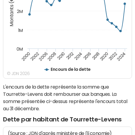
Montants (€)
2M
1M
0M
2010
2012
2014
2016
2018
2020
2022
2024
2000
2002
2006
2008
Encours de la dette
© JDN 2026
L'encours de la dette représente la somme que
Tourrette-Levens doit rembourser aux banques. La
somme présentée ci-dessus représente l'encours total
au 31 décembre.
Dette par habitant de Tourrette-Levens
(Source : JDN d'après ministère de l'Economie)