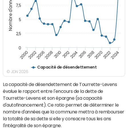
Nombre d'années
7,5
5
2,5
0
2016
2008
2018
2010
2020
2000
2012
2022
2002
2014
2024
2006
Capacité de désendettement
© JDN 2026
La capacité de désendettement de Tourrette-Levens
évalue le rapport entre l'encours de la dette de
Tourrette-Levens et son épargne (sa capacité
d'autofinancement). Ce ratio permet de déterminer le
nombre d'années que la commune mettra à rembourser
la totalité de sa dette si elle y consacre tous les ans
l'intégralité de son épargne.