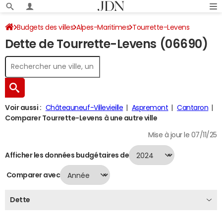
Budgets des villes
Alpes-Maritimes
Tourrette-Levens
Dette de Tourrette-Levens (06690)
Dette au 31/12/2024
Voir aussi :
Châteauneuf-Villevieille
Aspremont
Cantaron
Comparer Tourrette-Levens à une autre ville
Mise à jour le 07/11/25
Afficher les données budgétaires de
Comparer avec
Dette