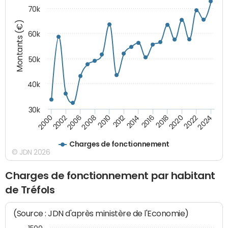
70k
Montants (€)
60k
50k
40k
30k
2020
2010
2016
2006
2022
2012
2000
2018
2008
2024
2014
2002
Charges de fonctionnement
© JDN 2026
Charges de fonctionnement par habitant
de Tréfols
(Source : JDN d'après ministère de l'Economie)