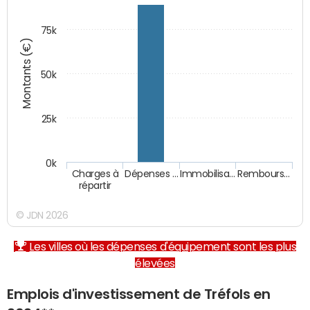
75k
Montants (€)
50k
25k
0k
Charges à
Dépenses …
Immobilisa…
Rembours…
répartir
© JDN 2026
Les villes où les dépenses d'équipement sont les plus
élevées
Emplois d'investissement de Tréfols en