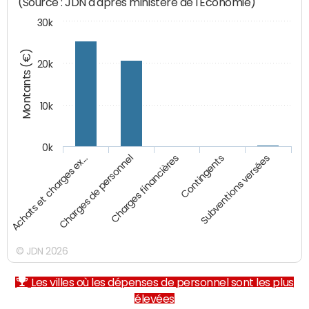
(Source : JDN d'après ministère de l'Economie)
30k
Montants (€)
20k
10k
0k
Achats et charges ex…
Charges de personnel
Charges financières
Contingents
Subventions versées
© JDN 2026
Les villes où les dépenses de personnel sont les plus
élevées