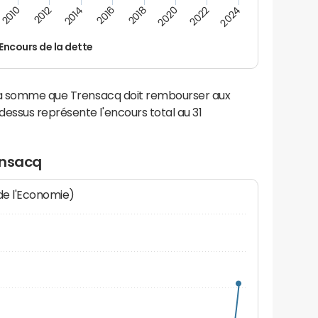
2014
2024
2012
2022
2010
2020
2018
2016
Encours de la dette
 la somme que Trensacq doit rembourser aux
ssus représente l'encours total au 31
ensacq
 de l'Economie)