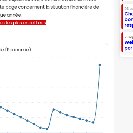
te page concernent la situation financière de
03 s
Cha
ue année.
bon
lles les plus endettées
res
21 se
Web
per
 de l'Economie)