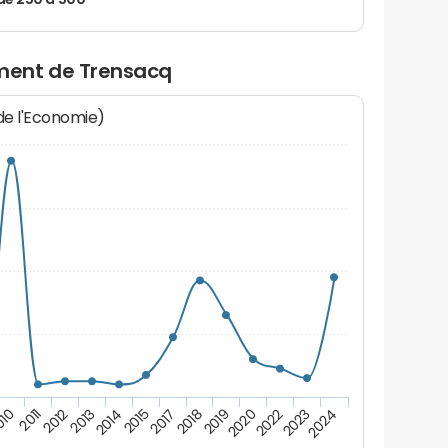
de 250 à 500
ment de Trensacq
 de l'Economie)
010
2015
2022
2012
2018
2024
2014
2020
2011
2017
2023
2013
2019