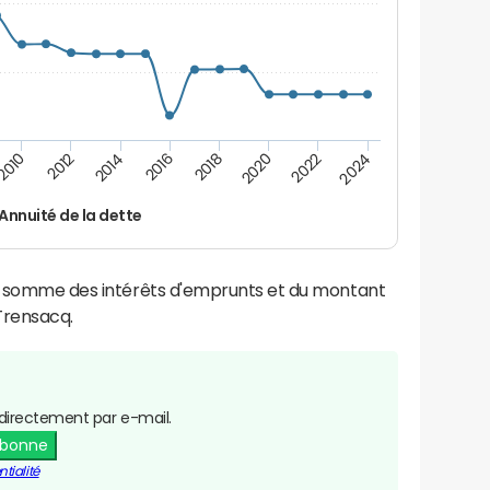
2016
2014
2012
2010
2024
2022
2020
2018
Annuité de la dette
la somme des intérêts d'emprunts et du montant
Trensacq.
directement par e-mail.
abonne
tialité