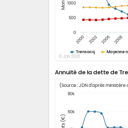
1000
500
0
2000
2002
2006
2008
Trensacq
Moyenne n
© JDN 2026
Annuité de la dette de T
(Source : JDN d'après ministère
80k
60k