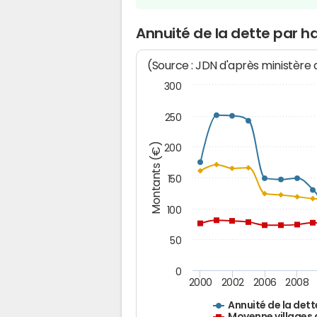
Annuité de la dette par h
(Source : JDN d'après ministère
300
250
Montants (€)
200
150
100
50
0
2000
2002
2006
2008
Annuité de la dett