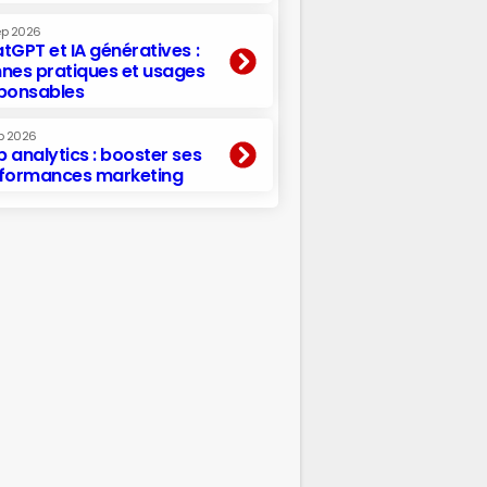
ep 2026
tGPT et IA génératives :
nes pratiques et usages
ponsables
p 2026
 analytics : booster ses
formances marketing