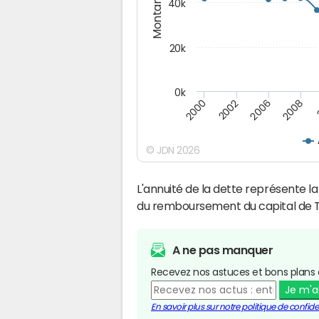
Montants (€)
40k
20k
0k
2008
2006
2002
2000
© JDN 2026
L'annuité de la dette représente 
du remboursement du capital de 
A ne pas manquer
Recevez nos astuces et bons plans 
Je m'
En savoir plus sur notre politique de confiden