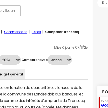
Commensacq
Pissos
Comparer Trensacq
Mise à jour le 07/11/25
Comparer avec
udget général
 en fonction de deux critères : l'encours de la
FO
ue la commune des Landes doit aux banques, et
t à la somme des intérêts d'emprunts de Trensacq
27 a
Goo
u capital au cours de l'année. Les données