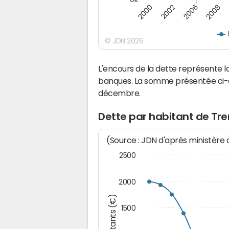
2000
2008
2006
2002
© JDN 2026
L'encours de la dette représente
banques. La somme présentée ci-de
décembre.
Dette par habitant de Tr
(Source : JDN d'après ministère
2500
2000
Montants (€)
1500