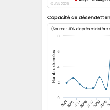
Moyenne villages 
© JDN 2026
Capacité de désendette
(Source : JDN d'après ministère
8
6
Nombre d'années
4
2
0
2003
2
2007
2002
2009
2006
2001
2008