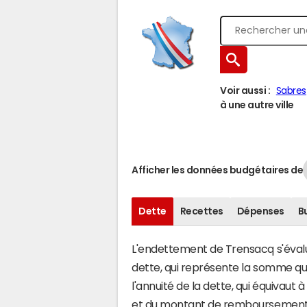
Voir aussi :
Sabres
à une autre ville
Afficher les données budgétaires de
Dette
Recettes
Dépenses
B
L'endettement de Trensacq s'évalue
dette, qui représente la somme q
l'annuité de la dette, qui équivau
et du montant de remboursement d