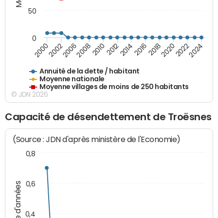
50
0
2014
2008
2000
2024
2018
2012
2006
2022
2016
2010
2002
2020
Annuité de la dette / habitant
Moyenne nationale
Moyenne villages de moins de 250 habitants
© JDN 2026
Capacité de désendettement de Troësnes
(Source : JDN d'après ministère de l'Economie)
0,8
0,6
Nombre d'années
0,4