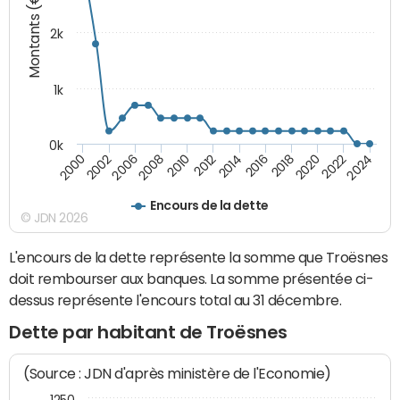
Montants (€)
2k
1k
0k
2016
2014
2012
2010
2008
2006
2002
2000
2024
2022
2020
2018
Encours de la dette
© JDN 2026
L'encours de la dette représente la somme que Troësnes
doit rembourser aux banques. La somme présentée ci-
dessus représente l'encours total au 31 décembre.
Dette par habitant de Troësnes
(Source : JDN d'après ministère de l'Economie)
1250