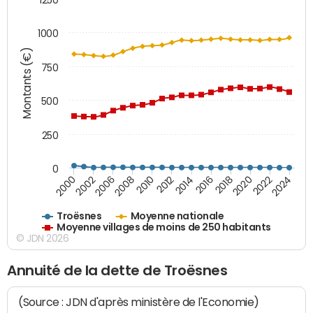
1000
Montants (€)
750
500
250
0
2018
2002
2022
2008
2012
2016
2000
2020
2006
2024
2010
2014
Troësnes
Moyenne nationale
Moyenne villages de moins de 250 habitants
© JDN 2026
Annuité de la dette de Troësnes
(Source : JDN d'après ministère de l'Economie)