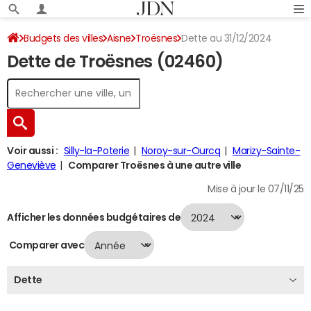
Budgets des villes
Aisne
Troësnes
Dette au 31/12/2024
Dette de Troësnes (02460)
Voir aussi :
Silly-la-Poterie
Noroy-sur-Ourcq
Marizy-Sainte-
Geneviève
Comparer Troësnes à une autre ville
Mise à jour le 07/11/25
Afficher les données budgétaires de
Comparer avec
Dette