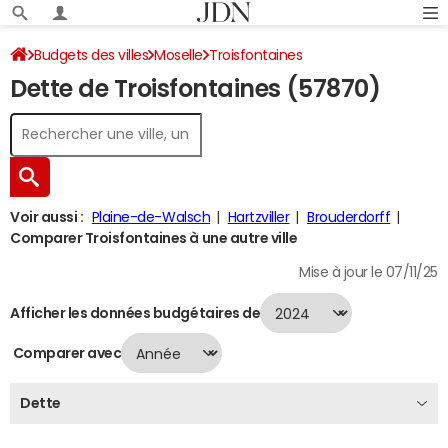
Budgets des villes
Moselle
Troisfontaines
Dette de Troisfontaines (57870)
Dette au 31/12/2024
Voir aussi :
Plaine-de-Walsch
Hartzviller
Brouderdorff
Comparer Troisfontaines à une autre ville
Mise à jour le 07/11/25
Afficher les données budgétaires de
Comparer avec
Dette