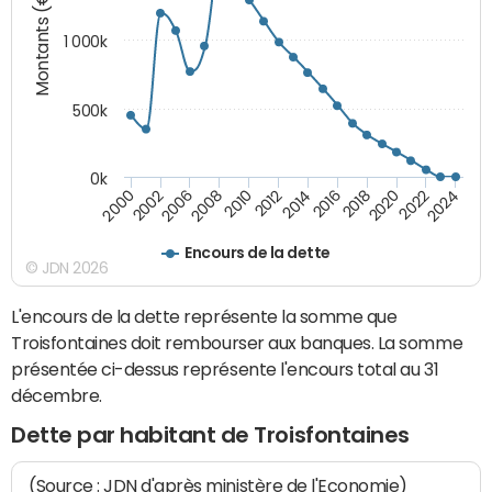
Montants (€)
1 000k
500k
0k
2014
2008
2000
2024
2018
2012
2006
2022
2016
2010
2002
2020
Encours de la dette
© JDN 2026
L'encours de la dette représente la somme que
Troisfontaines doit rembourser aux banques. La somme
présentée ci-dessus représente l'encours total au 31
décembre.
Dette par habitant de Troisfontaines
(Source : JDN d'après ministère de l'Economie)