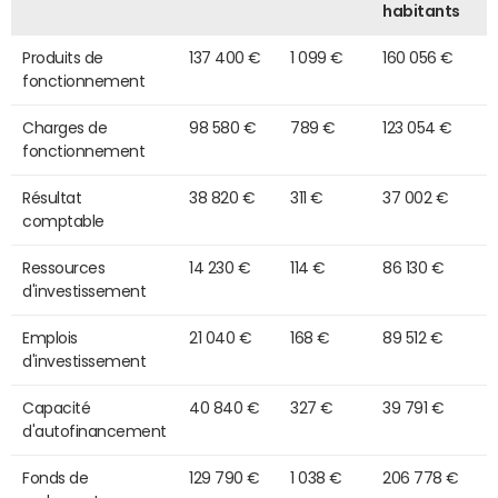
habitants
Produits de
137 400 €
1 099 €
160 056 €
fonctionnement
Charges de
98 580 €
789 €
123 054 €
fonctionnement
Résultat
38 820 €
311 €
37 002 €
comptable
Ressources
14 230 €
114 €
86 130 €
d'investissement
Emplois
21 040 €
168 €
89 512 €
d'investissement
Capacité
40 840 €
327 €
39 791 €
d'autofinancement
Fonds de
129 790 €
1 038 €
206 778 €