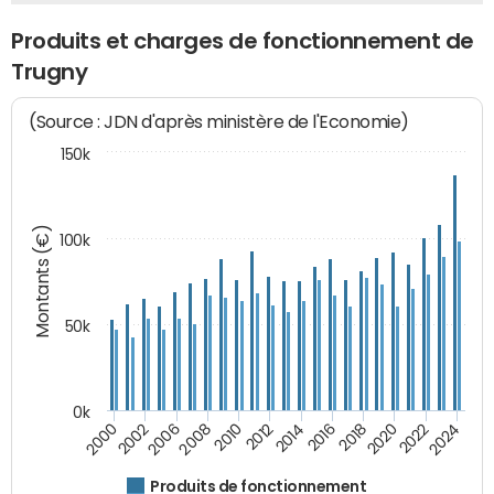
Produits et charges de fonctionnement de
Trugny
(Source : JDN d'après ministère de l'Economie)
150k
Montants (€)
100k
50k
0k
2024
2002
2010
2016
2022
2000
2008
2014
2020
2006
2012
2018
Produits de fonctionnement