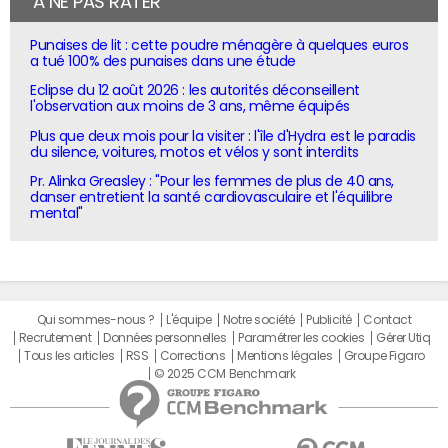
À NE PAS RATER
Punaises de lit : cette poudre ménagère à quelques euros
a tué 100% des punaises dans une étude
Eclipse du 12 août 2026 : les autorités déconseillent
l'observation aux moins de 3 ans, même équipés
Plus que deux mois pour la visiter : l'île d'Hydra est le paradis
du silence, voitures, motos et vélos y sont interdits
Pr. Alinka Greasley : "Pour les femmes de plus de 40 ans,
danser entretient la santé cardiovasculaire et l'équilibre
mental"
Qui sommes-nous ?
L'équipe
Notre société
Publicité
Contact
Recrutement
Données personnelles
Paramétrer les cookies
Gérer Utiq
Tous les articles
RSS
Corrections
Mentions légales
Groupe Figaro
© 2025 CCM Benchmark