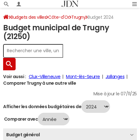
Budgets des villes
Côte-d'Or
Trugny
Budget 2024
Budget municipal de Trugny
(21250)
Voir aussi :
Clux-Villeneuve
Mont-lès-Seurre
Jallanges
Comparer Trugny à une autre ville
Mise à jour le 07/11/25
Afficher les données budgétaires de
Comparer avec
Budget général