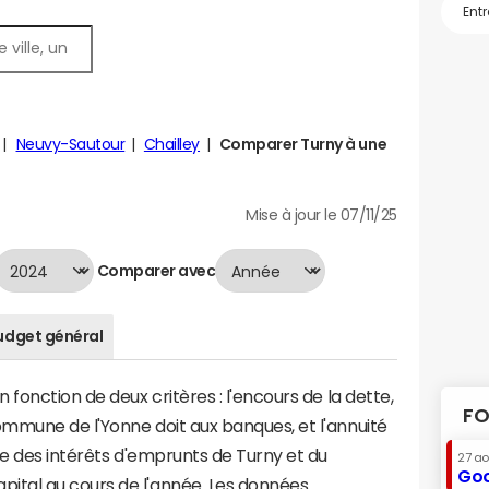
Neuvy-Sautour
Chailley
Comparer Turny à une
Mise à jour le 07/11/25
Comparer avec
udget général
fonction de deux critères : l'encours de la dette,
FO
mmune de l'Yonne doit aux banques, et l'annuité
me des intérêts d'emprunts de Turny et du
27 a
Goo
tal au cours de l'année. Les données