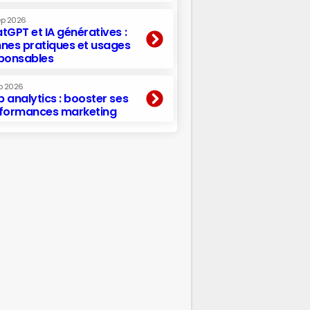
ep 2026
tGPT et IA génératives :
nes pratiques et usages
ponsables
p 2026
 analytics : booster ses
formances marketing