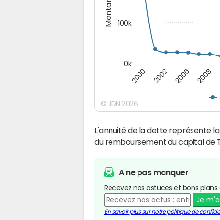
Montants (€)
100k
0k
2008
2006
2002
2000
© JDN 2026
L'annuité de la dette représente 
du remboursement du capital de T
A ne pas manquer
Recevez nos astuces et bons plans 
Je m'
En savoir plus sur notre politique de confiden