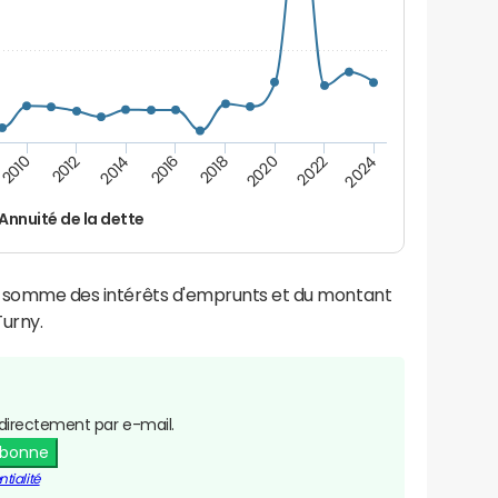
2024
2022
2020
2018
2016
2014
2012
2010
Annuité de la dette
la somme des intérêts d'emprunts et du montant
urny.
directement par e-mail.
abonne
tialité