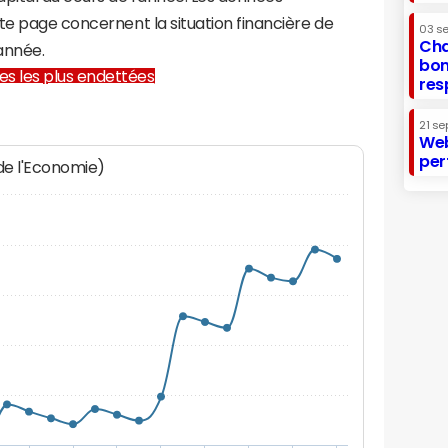
te page concernent la situation financière de
03 s
Cha
année.
bon
lles les plus endettées
res
21 se
Web
per
 de l'Economie)