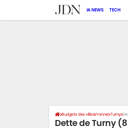
IA NEWS
TECH
Budgets des villes
Yonne
Turny
De
Dette de Turny (