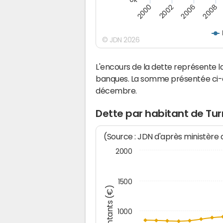
2008
2002
2006
2000
© JDN 2026
L'encours de la dette représente
banques. La somme présentée ci-de
décembre.
Dette par habitant de Tu
(Source : JDN d'après ministère
2000
1500
Montants (€)
1000