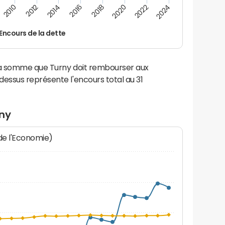
2022
2018
2014
2010
2024
2020
2016
2012
Encours de la dette
 la somme que Turny doit rembourser aux
ssus représente l'encours total au 31
rny
 de l'Economie)