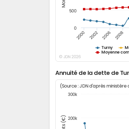
500
0
2000
2002
2006
2008
Turny
M
Moyenne comm
© JDN 2026
Annuité de la dette de Tu
(Source : JDN d'après ministère
300k
200k