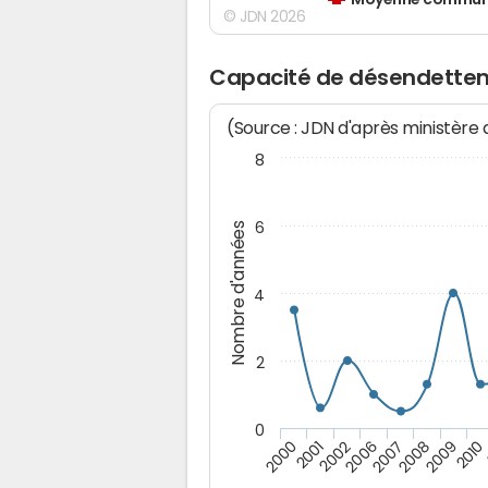
Moyenne communes
© JDN 2026
Capacité de désendette
(Source : JDN d'après ministère
8
6
Nombre d'années
4
2
0
2006
2007
2008
2009
2010
2000
2001
2002