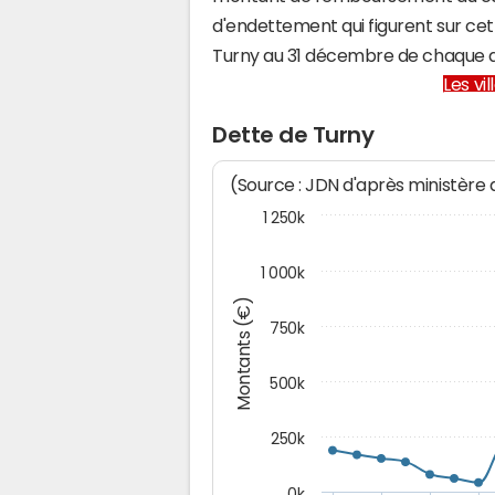
d'endettement qui figurent sur cet
Turny au 31 décembre de chaque 
Les vi
Dette de Turny
(Source : JDN d'après ministère
1 250k
1 000k
Montants (€)
750k
500k
250k
0k