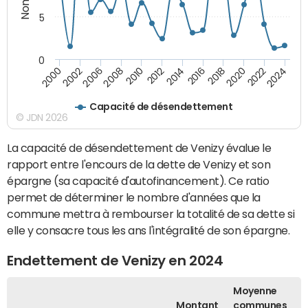
5
0
2000
2022
2016
2010
2002
2024
2018
2012
2006
2020
2014
2008
Capacité de désendettement
© JDN 2026
La capacité de désendettement de Venizy évalue le
rapport entre l'encours de la dette de Venizy et son
épargne (sa capacité d'autofinancement). Ce ratio
permet de déterminer le nombre d'années que la
commune mettra à rembourser la totalité de sa dette si
elle y consacre tous les ans l'intégralité de son épargne.
Endettement de Venizy en 2024
Moyenne
Montant
communes