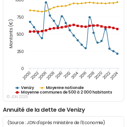
750
Montants (€)
500
250
0
2018
2002
2022
2008
2012
2016
2000
2020
2006
2024
2010
2014
Venizy
Moyenne nationale
Moyenne communes de 500 à 2 000 habitants
© JDN 2026
Annuité de la dette de Venizy
(Source : JDN d'après ministère de l'Economie)