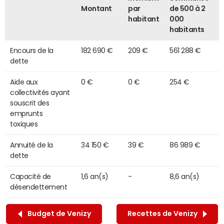
Montant
par
de 500 à 2
habitant
000
habitants
Encours de la
182 690 €
209 €
561 288 €
dette
Aide aux
0 €
0 €
254 €
collectivités ayant
souscrit des
emprunts
toxiques
Annuité de la
34 150 €
39 €
86 989 €
dette
Capacité de
1,6 an(s)
-
8,6 an(s)
désendettement
Budget de Venizy
Recettes de Venizy