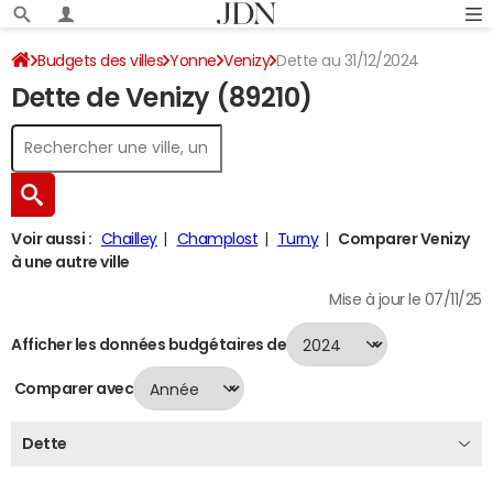
Budgets des villes
Yonne
Venizy
Dette au 31/12/2024
Dette de Venizy (89210)
Voir aussi :
Chailley
Champlost
Turny
Comparer Venizy
à une autre ville
Mise à jour le 07/11/25
Afficher les données budgétaires de
Comparer avec
Dette