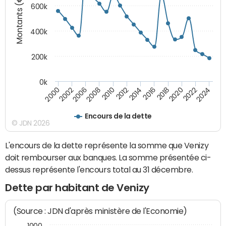
Montants (€)
600k
400k
200k
0k
2016
2014
2012
2010
2008
2006
2002
2000
2024
2022
2020
2018
Encours de la dette
© JDN 2026
L'encours de la dette représente la somme que Venizy
doit rembourser aux banques. La somme présentée ci-
dessus représente l'encours total au 31 décembre.
Dette par habitant de Venizy
(Source : JDN d'après ministère de l'Economie)
1000