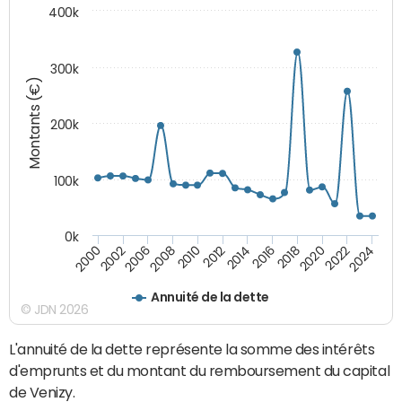
400k
300k
Montants (€)
200k
100k
0k
2000
2022
2016
2010
2002
2024
2018
2012
2006
2020
2014
2008
Annuité de la dette
© JDN 2026
L'annuité de la dette représente la somme des intérêts
d'emprunts et du montant du remboursement du capital
de Venizy.