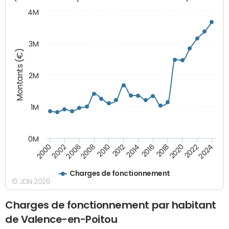
4M
3M
Montants (€)
2M
1M
0M
2010
2012
2014
2016
2018
2020
2022
2024
2000
2002
2006
2008
Charges de fonctionnement
© JDN 2026
Charges de fonctionnement par habitant
de Valence-en-Poitou