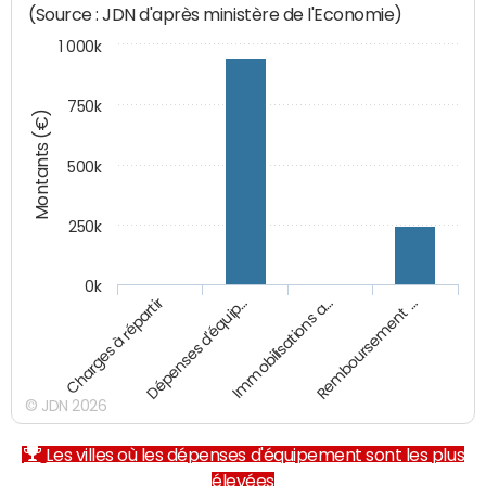
(Source : JDN d'après ministère de l'Economie)
1 000k
750k
Montants (€)
500k
250k
0k
Charges à répartir
Dépenses d'équip…
Immobilisations a…
Remboursement …
© JDN 2026
Les villes où les dépenses d'équipement sont les plus
élevées