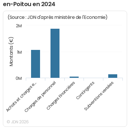
en-Poitou en 2024
(Source : JDN d'après ministère de l'Economie)
2M
Montants (€)
1M
0M
Charges financières
Subventions versées
Charges de personnel
Contingents
Achats et charges e…
© JDN 2026