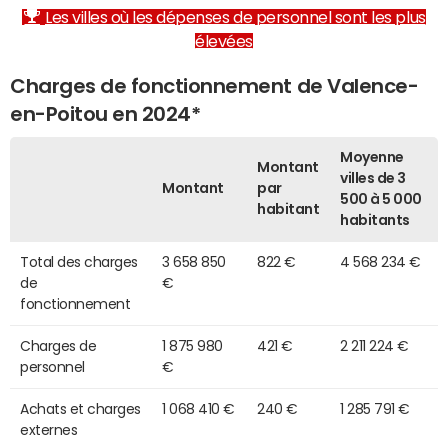
Les villes où les dépenses de personnel sont les plus
élevées
Charges de fonctionnement de Valence-
en-Poitou en 2024*
Moyenne
Montant
villes de 3
Montant
par
500 à 5 000
habitant
habitants
Total des charges
3 658 850
822 €
4 568 234 €
de
€
fonctionnement
Charges de
1 875 980
421 €
2 211 224 €
personnel
€
Achats et charges
1 068 410 €
240 €
1 285 791 €
externes