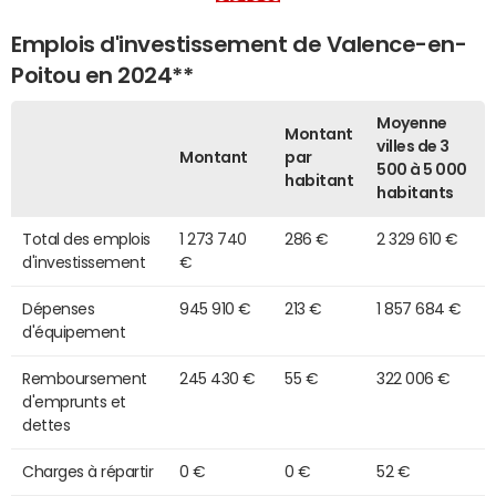
Emplois d'investissement de Valence-en-
Poitou en 2024**
Moyenne
Montant
villes de 3
Montant
par
500 à 5 000
habitant
habitants
Total des emplois
1 273 740
286 €
2 329 610 €
d'investissement
€
Dépenses
945 910 €
213 €
1 857 684 €
d'équipement
Remboursement
245 430 €
55 €
322 006 €
d'emprunts et
dettes
Charges à répartir
0 €
0 €
52 €