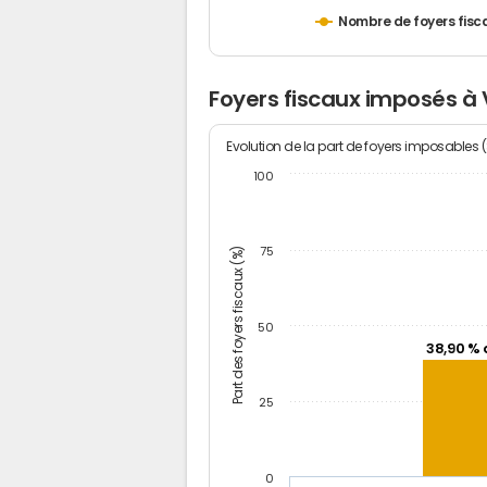
Nombre de foyers fisc
Foyers fiscaux imposés à
Evolution de la part de foyers imposables 
100
Part des foyers fiscaux (%)
75
50
38,90 % 
25
0