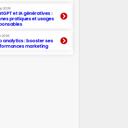
ep 2026
tGPT et IA génératives :
nes pratiques et usages
ponsables
p 2026
 analytics : booster ses
formances marketing