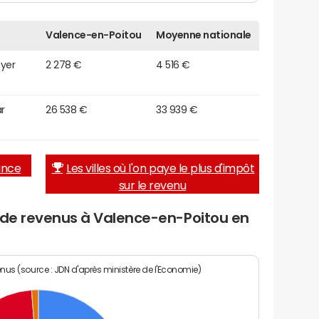
Valence-en-Poitou
Moyenne nationale
oyer
2 278 €
4 516 €
r
26 538 €
33 939 €
rance
Les villes où l'on paye le plus d'impôt
sur le revenu
u de revenus à Valence-en-Poitou en
enus (source : JDN d'après ministère de l'Economie)