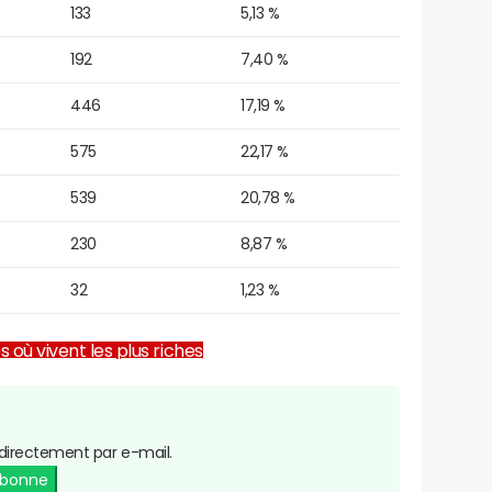
133
5,13 %
192
7,40 %
446
17,19 %
575
22,17 %
539
20,78 %
230
8,87 %
32
1,23 %
es où vivent les plus riches
directement par e-mail.
abonne