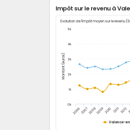
Impôt sur le revenu à Va
Evolution de l'impôt moyen sur le revenu (
5k
4k
Montant (euros)
3k
2k
1k
0k
2006
2007
2008
2009
2010
2011
2012
2
Valence-en