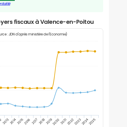
tialité
oyers fiscaux à Valence-en-Poitou
rce : JDN d'après ministère de l'Economie)
2014
2024
2019
2021
2023
2025
12
2016
2018
2020
2022
2013
2015
2017