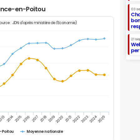
lence-en-Poitou
03 s
Cha
bon
Source : JDN d'après ministère de l'Economie)
res
21 se
Web
per
2014
2024
013
2015
2016
2017
2018
2019
2020
2021
2022
2023
2025
-Poitou
Moyenne nationale