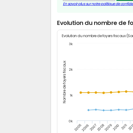
En savoir plus sur notre politique de confiden
Evolution du nombre de f
Evolution du nombre de foyers fiscaux (Sou
3k
Nombre de foyers fiscaux
2k
1k
0k
2006
2008
2010
20
2005
2007
2009
2011