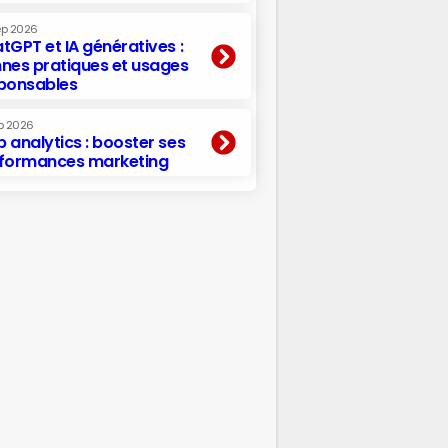
ep 2026
tGPT et IA génératives :
nes pratiques et usages
ponsables
p 2026
 analytics : booster ses
formances marketing