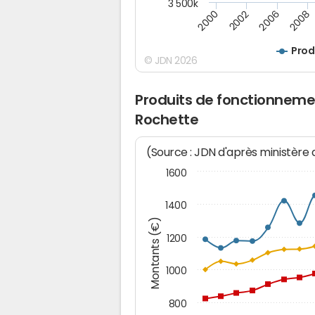
3 500k
2000
2002
2006
2008
Prod
© JDN 2026
Produits de fonctionneme
Rochette
(Source : JDN d'après ministère
1600
1400
Montants (€)
1200
1000
800