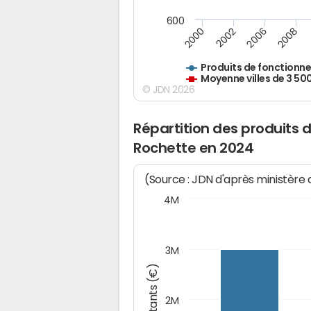
600
2000
2002
2006
2008
Produits de fonctionn
Moyenne villes de 3 50
© JDN 2026
Répartition des produits
Rochette en 2024
(Source : JDN d'après ministère
4M
3M
Montants (€)
2M