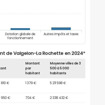
Dotation globale de
Autres impôts et taxes
fonctionnement
nt de Valgelon-La Rochette en 2024*
Montant
Moyenne villes de 3
tant
par
500 à 5 000
habitant
habitants
 810 €
1 379 €
5 211 598 €
3 950 €
704 €
2 338 432 €