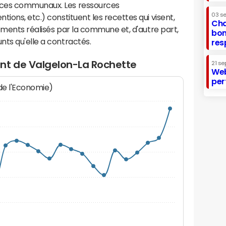
ices communaux. Les ressources
03 s
ions, etc.) constituent les recettes qui visent,
Cha
sements réalisés par la commune et, d'autre part,
bon
ts qu'elle a contractés.
res
nt de Valgelon-La Rochette
21 se
Web
per
 de l'Economie)