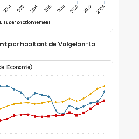
2010
2012
2014
2016
2018
2020
2022
2024
uits de fonctionnement
nt par habitant de Valgelon-La
 de l'Economie)