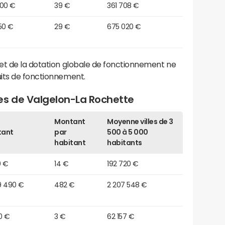
600 €
39 €
361 708 €
50 €
29 €
675 020 €
et de la dotation globale de fonctionnement ne
its de fonctionnement.
es de Valgelon-La Rochette
Montant
Moyenne villes de 3
tant
par
500 à 5 000
habitant
habitants
0 €
14 €
192 720 €
9 490 €
482 €
2 207 548 €
0 €
3 €
62 157 €