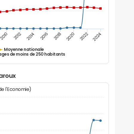
2010
2012
2014
2016
2018
2020
2022
2024
Moyenne nationale
ages de moins de 250 habitants
laroux
 de l'Economie)