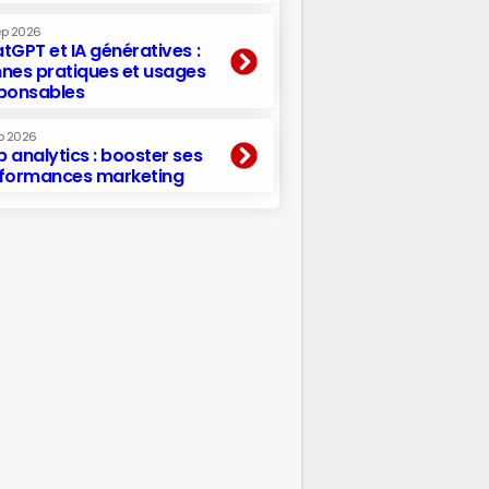
ep 2026
tGPT et IA génératives :
nes pratiques et usages
ponsables
p 2026
 analytics : booster ses
formances marketing