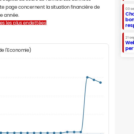
te page concernent la situation financière de
03 s
Cha
ue année.
bon
lles les plus endettées
res
21 se
Web
per
 de l'Economie)