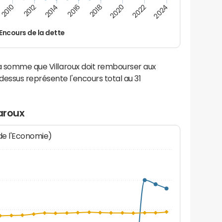
2014
2024
2012
2022
2010
2020
2018
2016
Encours de la dette
la somme que Villaroux doit rembourser aux
ssus représente l'encours total au 31
aroux
 de l'Economie)