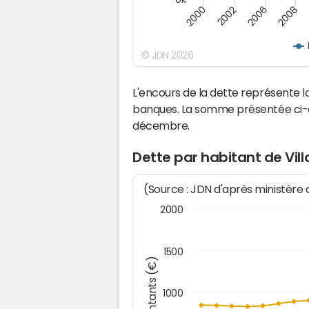
2000
2008
2006
2002
© JDN 2026
L'encours de la dette représente 
banques. La somme présentée ci-de
décembre.
Dette par habitant de Vill
(Source : JDN d'après ministère
2000
1500
Montants (€)
1000