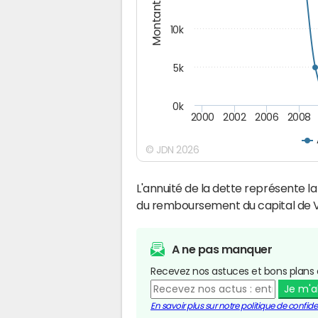
Montants (€)
10k
5k
0k
2000
2002
2006
2008
© JDN 2026
L'annuité de la dette représente 
du remboursement du capital de Vi
A ne pas manquer
Recevez nos astuces et bons plans 
Je m'
En savoir plus sur notre politique de confiden