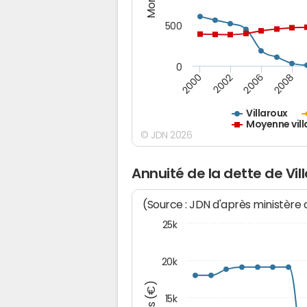
500
0
2000
2002
2006
2008
Villaroux
Moyenne vill
© JDN 2026
Annuité de la dette de Vil
(Source : JDN d'après ministère
25k
20k
15k