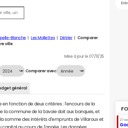
pelle-Blanche
Les Mollettes
Détrier
Comparer
e ville
Mise à jour le 07/11/25
Comparer avec
udget général
 en fonction de deux critères : l'encours de la
FO
e la commune de la Savoie doit aux banques, et
 à la somme des intérêts d'emprunts de Villaroux et
27 a
Goo
apital au cours de l'année. Les données