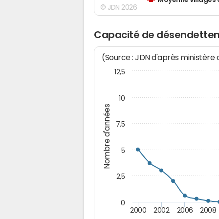
Moyenne villages 
© JDN 2026
Capacité de désendettem
(Source : JDN d'après ministère
12,5
10
Nombre d'années
7,5
5
2,5
0
2000
2002
2006
2008