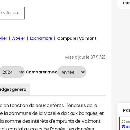
iller
Altviller
Lachambre
Comparer Valmont
Mise à jour le 07/11/25
Comparer avec
udget général
en fonction de deux critères : l'encours de la
FO
e la commune de la Moselle doit aux banques, et
t à la somme des intérêts d'emprunts de Valmont
27 a
Goo
u capital au cours de l'année. Les données