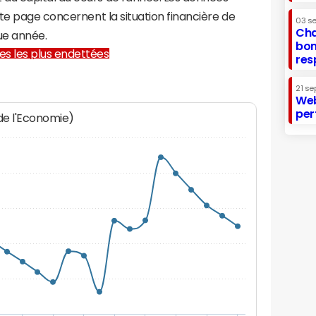
te page concernent la situation financière de
03 s
Cha
ue année.
bon
lles les plus endettées
res
21 se
Web
per
 de l'Economie)