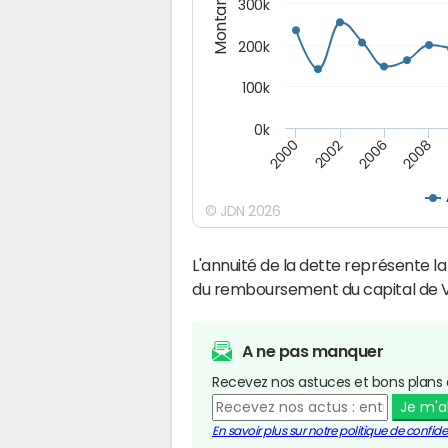
Montants (€)
300k
200k
100k
0k
2000
2008
2006
2002
© JDN 2026
L'annuité de la dette représente 
du remboursement du capital de 
A ne pas manquer
Recevez nos astuces et bons plans 
Je m'
En savoir plus sur notre politique de confiden