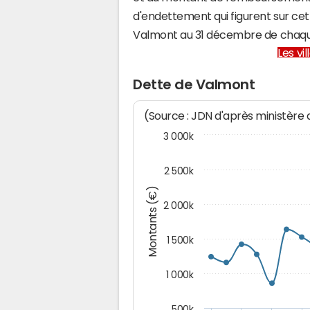
d'endettement qui figurent sur cet
Valmont au 31 décembre de chaq
Les vi
Dette de Valmont
(Source : JDN d'après ministère
3 000k
2 500k
Montants (€)
2 000k
1 500k
1 000k
500k