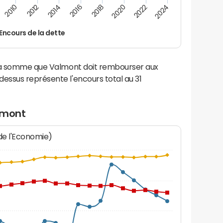
2012
2024
2014
2016
2018
2020
2010
2022
Encours de la dette
 la somme que Valmont doit rembourser aux
ssus représente l'encours total au 31
lmont
 de l'Economie)