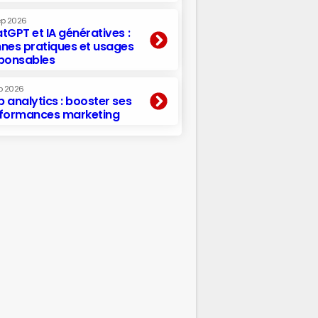
ep 2026
tGPT et IA génératives :
nes pratiques et usages
ponsables
p 2026
 analytics : booster ses
formances marketing