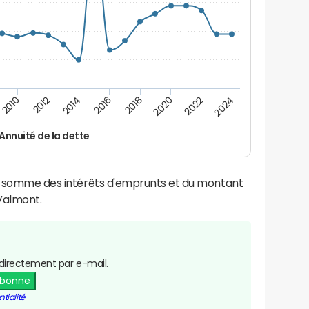
2014
2024
2012
2022
2010
2020
2018
2016
Annuité de la dette
la somme des intérêts d'emprunts et du montant
Valmont.
directement par e-mail.
abonne
tialité