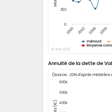
250
0
2000
2002
2006
2008
Valmont
Moyenne commu
© JDN 2026
Annuité de la dette de V
(Source : JDN d'après ministère
600k
500k
400k