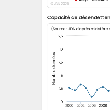
Moyenne communes
© JDN 2026
Capacité de désendette
(Source : JDN d'après ministère
12,5
10
Nombre d'années
7,5
5
2,5
0
2000
2002
2006
2008