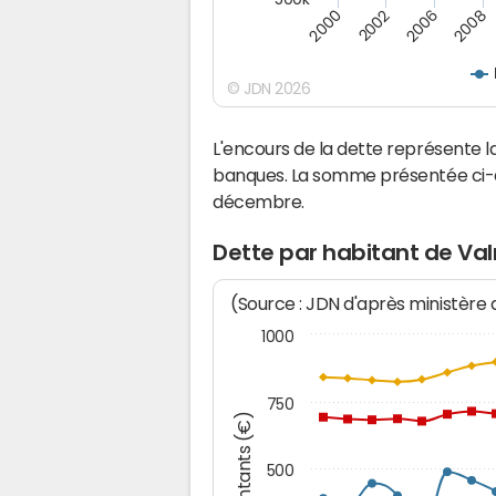
2000
2002
2006
2008
© JDN 2026
L'encours de la dette représente
banques. La somme présentée ci-de
décembre.
Dette par habitant de Va
(Source : JDN d'après ministère
1000
750
Montants (€)
500