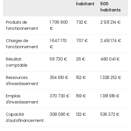
habitant
500
habitants
Produits de
1 706 900
732 €
2 931 214 €
fonctionnement
€
Charges de
1 647 170
707 €
2 451 174 €
fonctionnement
€
Résultat
59 730 €
26 €
480 041 €
comptable
Ressources
354 610 €
152 €
1 328 252 €
d'investissement
Emplois
370 730 €
159 €
1 381 916 €
d'investissement
Capacité
308 090 €
132 €
536 372 €
d'autofinancement