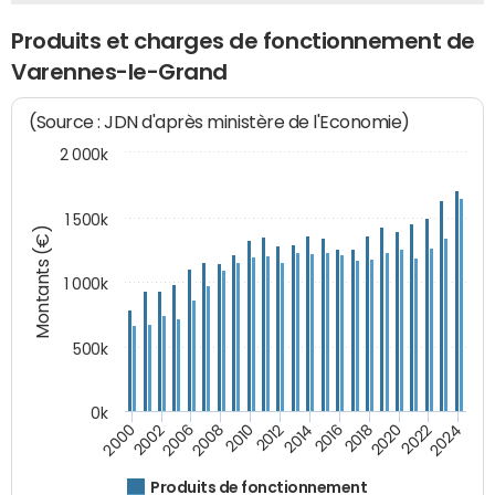
Produits et charges de fonctionnement de
Varennes-le-Grand
(Source : JDN d'après ministère de l'Economie)
2 000k
1 500k
Montants (€)
1 000k
500k
0k
2014
2008
2000
2024
2018
2012
2006
2022
2016
2010
2002
2020
Produits de fonctionnement