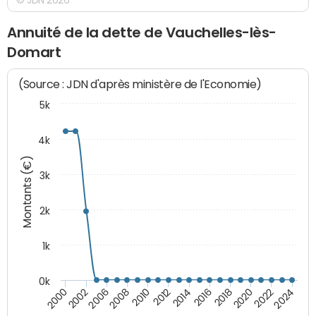
Annuité de la dette de Vauchelles-lès-
Domart
(Source : JDN d'après ministère de l'Economie)
5k
4k
Montants (€)
3k
2k
1k
0k
2016
2014
2012
2010
2008
2006
2002
2000
2024
2022
2020
2018