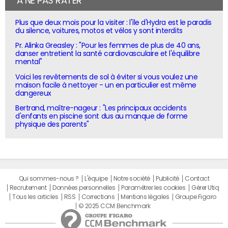
À NE PAS RATER
Plus que deux mois pour la visiter : l'île d'Hydra est le paradis
du silence, voitures, motos et vélos y sont interdits
Pr. Alinka Greasley : "Pour les femmes de plus de 40 ans,
danser entretient la santé cardiovasculaire et l'équilibre
mental"
Voici les revêtements de sol à éviter si vous voulez une
maison facile à nettoyer - un en particulier est même
dangereux
Bertrand, maître-nageur : "Les principaux accidents
d'enfants en piscine sont dus au manque de forme
physique des parents"
Qui sommes-nous ?
L'équipe
Notre société
Publicité
Contact
Recrutement
Données personnelles
Paramétrer les cookies
Gérer Utiq
Tous les articles
RSS
Corrections
Mentions légales
Groupe Figaro
© 2025 CCM Benchmark