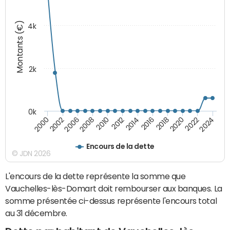
Montants (€)
4k
2k
0k
2016
2014
2012
2010
2008
2006
2002
2000
2024
2022
2020
2018
Encours de la dette
© JDN 2026
L'encours de la dette représente la somme que
Vauchelles-lès-Domart doit rembourser aux banques. La
somme présentée ci-dessus représente l'encours total
au 31 décembre.