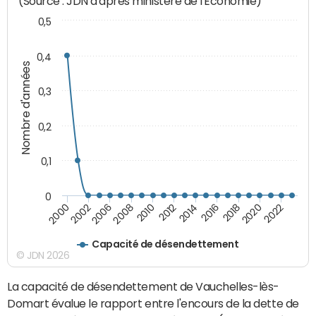
(Source : JDN d'après ministère de l'Economie)
0,5
0,4
Nombre d'années
0,3
0,2
0,1
0
2000
2010
2018
2002
2012
2020
2006
2014
2022
2008
2016
Capacité de désendettement
© JDN 2026
La capacité de désendettement de Vauchelles-lès-
Domart évalue le rapport entre l'encours de la dette de