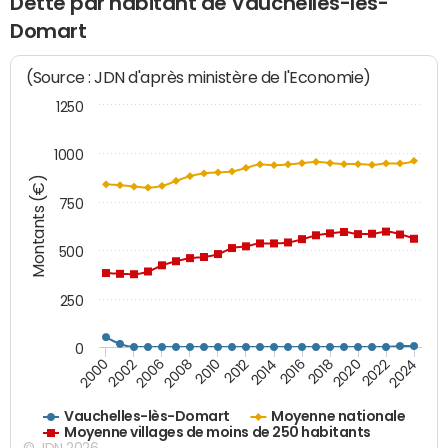
Dette par habitant de Vauchelles-lès-
Domart
(Source : JDN d'après ministère de l'Economie)
1250
1000
Montants (€)
750
500
250
0
2018
2002
2022
2008
2012
2016
2000
2020
2006
2024
2010
2014
Vauchelles-lès-Domart
Moyenne nationale
Moyenne villages de moins de 250 habitants
© JDN 2026