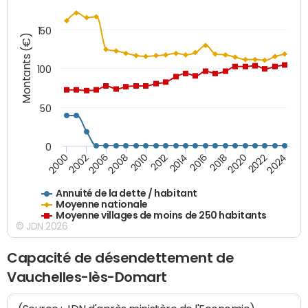
150
Montants (€)
100
50
0
2014
2008
2000
2024
2018
2012
2006
2022
2016
2010
2002
2020
Annuité de la dette / habitant
Moyenne nationale
Moyenne villages de moins de 250 habitants
© JDN 2026
Capacité de désendettement de
Vauchelles-lès-Domart