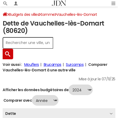
Budgets des villes
Somme
Vauchelles-lès-Domart
Dette de Vauchelles-lès-Domart
Dette au 31/12/2024
(80620)
Voir aussi :
Mouflers
Brucamps
Surcamps
Comparer
Vauchelles-lès-Domart à une autre ville
Mise à jour le 07/11/25
Afficher les données budgétaires de
Comparer avec
Dette