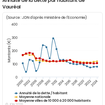
Annuité de la dette par habitant de
Vauréal
(Source : JDN d'après ministère de l'Economie)
400
300
Montants (€)
200
100
0
2014
2008
2000
2024
2018
2012
2006
2022
2016
2010
2002
2020
Annuité de la dette / habitant
Moyenne nationale
Moyenne villes de 10 000 à 20 000 habitants
© JDN 2026