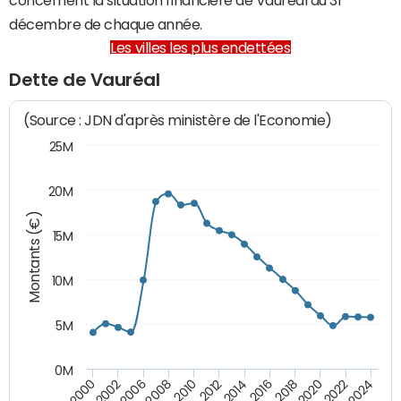
décembre de chaque année.
Les villes les plus endettées
Dette de Vauréal
(Source : JDN d'après ministère de l'Economie)
25M
20M
Montants (€)
15M
10M
5M
0M
2024
2002
2010
2016
2022
2000
2008
2014
2020
2006
2012
2018