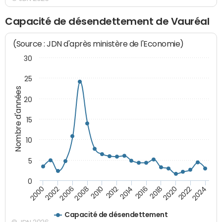
Capacité de désendettement de Vauréal
(Source : JDN d'après ministère de l'Economie)
30
25
Nombre d'années
20
15
10
5
0
2000
2022
2016
2010
2002
2024
2018
2012
2006
2020
2014
2008
Capacité de désendettement