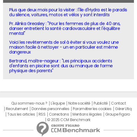
Plus que deux mois pour la visiter : l'île d'Hydra est le paradis
du silence, voitures, motos et vélos y sont interdits
Pr. Alinka Greasley : "Pour les femmes de plus de 40 ans,
danser entretient la santé cardiovasculaire et l'équilibre
mental"
Voici les revêtements de sol à éviter si vous voulez une
maison facile à nettoyer - un en particulier est même
dangereux
Bertrand, maître-nageur : "Les principaux accidents
d'enfants en piscine sont dus au manque de forme
physique des parents"
Qui sommes-nous ?
L'équipe
Notre société
Publicité
Contact
Recrutement
Données personnelles
Paramétrer les cookies
Gérer Utiq
Tous les articles
RSS
Corrections
Mentions légales
Groupe Figaro
© 2025 CCM Benchmark