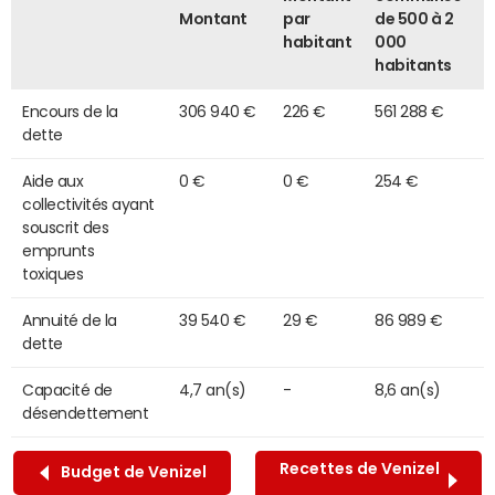
Montant
par
de 500 à 2
habitant
000
habitants
Encours de la
306 940 €
226 €
561 288 €
dette
Aide aux
0 €
0 €
254 €
collectivités ayant
souscrit des
emprunts
toxiques
Annuité de la
39 540 €
29 €
86 989 €
dette
Capacité de
4,7 an(s)
-
8,6 an(s)
désendettement
Recettes de Venizel
Budget de Venizel