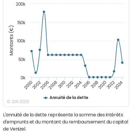
200k
150k
Montants (€)
100k
50k
0k
2008
2022
2002
2018
2014
2010
2024
2006
2020
2000
2016
2012
Annuité de la dette
© JDN 2026
L'annuité de la dette représente la somme des intérêts
d'emprunts et du montant du remboursement du capital
de Venizel.