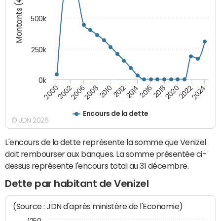
Montants (€)
500k
250k
0k
2016
2014
2012
2010
2008
2006
2002
2000
2024
2022
2020
2018
Encours de la dette
© JDN 2026
L'encours de la dette représente la somme que Venizel
doit rembourser aux banques. La somme présentée ci-
dessus représente l'encours total au 31 décembre.
Dette par habitant de Venizel
(Source : JDN d'après ministère de l'Economie)
1250