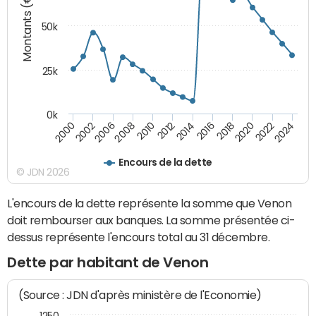
Montants (€)
50k
25k
0k
2024
2002
2010
2016
2022
2000
2008
2014
2020
2006
2012
2018
Encours de la dette
© JDN 2026
L'encours de la dette représente la somme que Venon
doit rembourser aux banques. La somme présentée ci-
dessus représente l'encours total au 31 décembre.
Dette par habitant de Venon
(Source : JDN d'après ministère de l'Economie)
1250