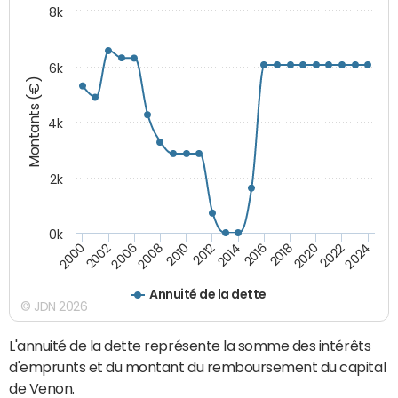
8k
6k
Montants (€)
4k
2k
0k
2016
2014
2012
2010
2008
2006
2002
2000
2024
2022
2020
2018
Annuité de la dette
© JDN 2026
L'annuité de la dette représente la somme des intérêts
d'emprunts et du montant du remboursement du capital
de Venon.