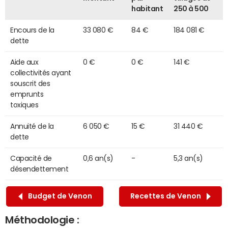
habitant
250 à 500
Encours de la
33 080 €
84 €
184 081 €
dette
Aide aux
0 €
0 €
141 €
collectivités ayant
souscrit des
emprunts
toxiques
Annuité de la
6 050 €
15 €
31 440 €
dette
Capacité de
0,6 an(s)
-
5,3 an(s)
désendettement
Budget de Venon
Recettes de Venon
Méthodologie :