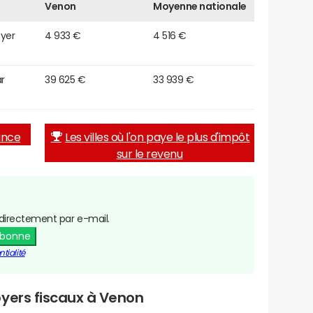
Venon
Moyenne nationale
oyer
4 933 €
4 516 €
r
39 625 €
33 939 €
rance
Les villes où l'on paye le plus d'impôt
sur le revenu
directement par e-mail.
abonne
tialité
oyers fiscaux à Venon