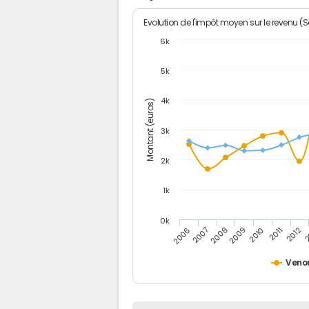
Evolution de l'impôt moyen sur le revenu (
6k
5k
4k
Montant (euros)
3k
2k
1k
0k
2006
2007
2008
2009
2010
2011
2012
2
Veno