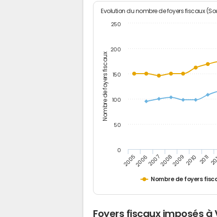
Evolution du nombre de foyers fiscaux (Sou
250
200
Nombre de foyers fiscaux
150
100
50
0
2005
20
2009
2006
2010
2007
2011
2008
Nombre de foyers fisc
Foyers fiscaux imposés à