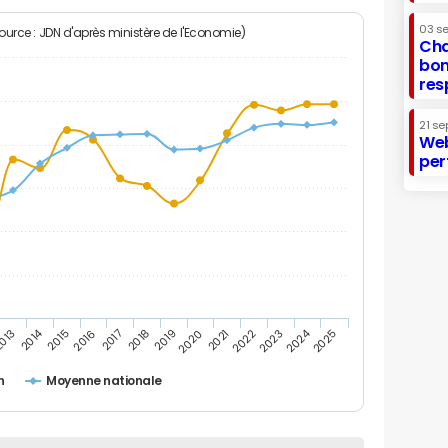
03 s
Source : JDN d'après ministère de l'Economie)
Cha
bon
res
21 se
Web
per
2014
2024
013
2015
2016
2017
2018
2019
2020
2021
2022
2023
2025
n
Moyenne nationale