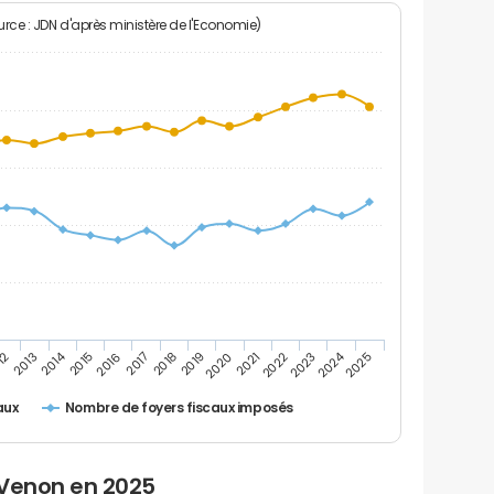
rce : JDN d'après ministère de l'Economie)
2024
2014
12
2019
2016
2023
2013
2020
2017
2021
2018
2025
2015
2022
Nombre de foyers fiscaux imposés
aux
 Venon en 2025