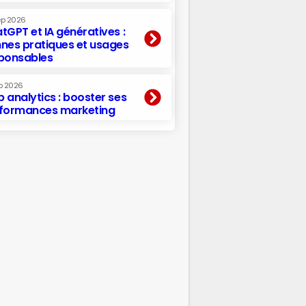
ep 2026
tGPT et IA génératives :
nes pratiques et usages
ponsables
p 2026
 analytics : booster ses
formances marketing