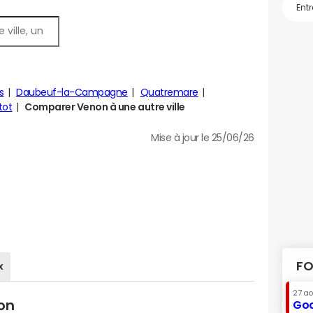
s
Daubeuf-la-Campagne
Quatremare
tot
Comparer Venon à une autre ville
Mise à jour le 25/06/26
FO
x
27 a
on
Goo