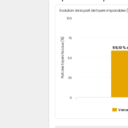
Evolution de la part de foyers imposables 
100
Part des foyers fiscaux (%)
75
59,10 % 
50
25
0
Veno