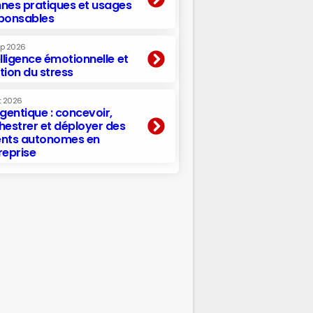
nes pratiques et usages
ponsables
ep 2026
elligence émotionnelle et
tion du stress
t 2026
agentique : concevoir,
hestrer et déployer des
nts autonomes en
reprise