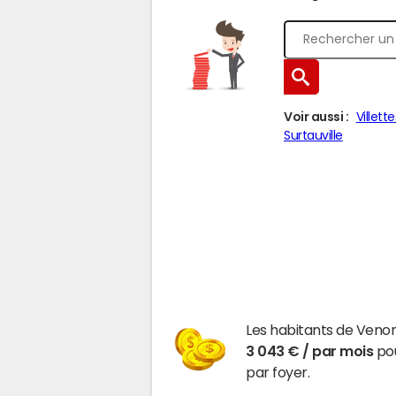
Voir aussi :
Villette
Surtauville
Les habitants de Venon
3 043 € / par mois
pou
par foyer.