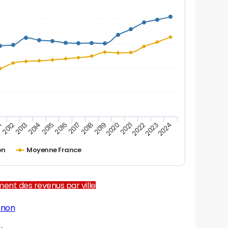
1
2012
2013
2014
2015
2016
2017
2018
2019
2020
2021
2022
2023
2024
on
Moyenne France
ent des revenus par ville
enon