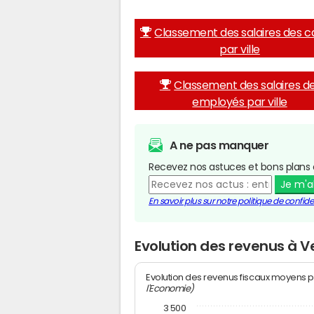
Classement des salaires des c
par ville
Classement des salaires d
employés par ville
A ne pas manquer
Recevez nos astuces et bons plans 
Je m'
En savoir plus sur notre politique de confiden
Evolution des revenus à 
Evolution des revenus fiscaux moyens p
l'Economie)
3 500