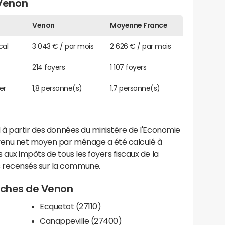
Venon
Venon
Moyenne France
cal
3 043 € / par mois
2 626 € / par mois
214 foyers
1 107 foyers
er
1,8 personne(s)
1,7 personne(s)
 à partir des données du ministère de l'Economie
evenu net moyen par ménage a été calculé à
 aux impôts de tous les foyers fiscaux de la
 recensés sur la commune.
roches de Venon
Ecquetot (27110)
Canappeville (27400)