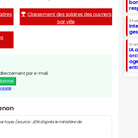
bon
res
adres
Classement des salaires des ouvriers
par ville
24 s
Int
ges
es
01 oc
IA 
orc
age
ent
directement par e-mail.
abonne
tialité
Venon
(source : JDN d'après le ministère de
ar foyer