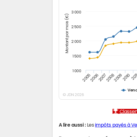
3 000
Montant par mois (€)
2 500
2 000
1 500
1 000
2005
2006
2007
2008
2009
2010
201
Ven
© JDN 2026
Classem
A lire aussi :
Les
impôts payés à V