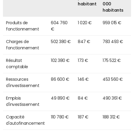
habitant
000
habitants
Produits de
604 760
1 020 €
959 015 €
fonctionnement
€
Charges de
502 380 €
847 €
783 493 €
fonctionnement
Résultat
102 380 €
173 €
175 522 €
comptable
Ressources
86 600 €
146 €
453 560 €
d'investissement
Emplois
49 890 €
84 €
490 361 €
d'investissement
Capacité
110 780 €
187 €
188 312 €
d'autofinancement