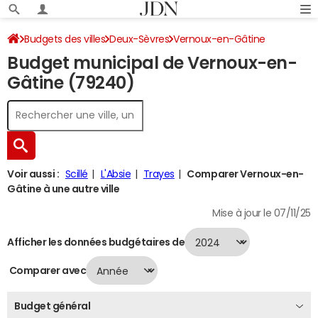
Budgets des villes
Deux-Sèvres
Vernoux-en-Gâtine
Budget municipal de Vernoux-en-
Budget 2024
Gâtine (79240)
Voir aussi :
Scillé
L'Absie
Trayes
Comparer Vernoux-en-
Gâtine à une autre ville
Mise à jour le 07/11/25
Afficher les données budgétaires de
Comparer avec
Budget général