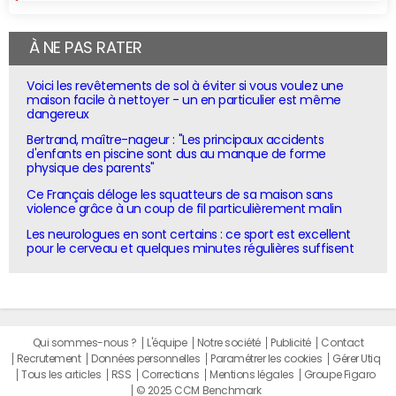
À NE PAS RATER
Voici les revêtements de sol à éviter si vous voulez une
maison facile à nettoyer - un en particulier est même
dangereux
Bertrand, maître-nageur : "Les principaux accidents
d'enfants en piscine sont dus au manque de forme
physique des parents"
Ce Français déloge les squatteurs de sa maison sans
violence grâce à un coup de fil particulièrement malin
Les neurologues en sont certains : ce sport est excellent
pour le cerveau et quelques minutes régulières suffisent
Qui sommes-nous ?
L'équipe
Notre société
Publicité
Contact
Recrutement
Données personnelles
Paramétrer les cookies
Gérer Utiq
Tous les articles
RSS
Corrections
Mentions légales
Groupe Figaro
© 2025 CCM Benchmark