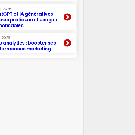
ep 2026
tGPT et IA génératives :
nes pratiques et usages
ponsables
p 2026
 analytics : booster ses
formances marketing