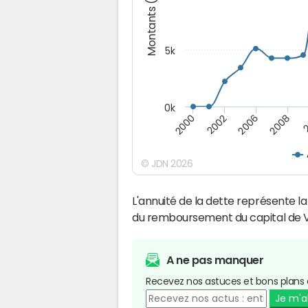
Montants (€)
5k
0k
2000
2
2002
2006
2008
© JDN 2026
L'annuité de la dette représente 
du remboursement du capital de 
A ne pas manquer
Recevez nos astuces et bons plans 
Je m'