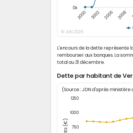
0k
2008
2006
2002
2000
© JDN 2026
L'encours de la dette représente
rembourser aux banques. La somm
total au 31 décembre.
Dette par habitant de Ve
(Source : JDN d'après ministère
1250
1000
750