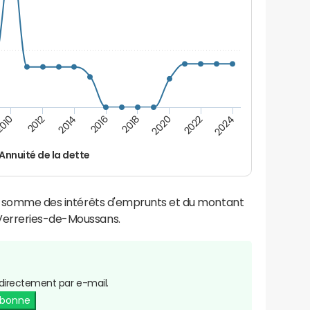
2022
2016
010
2024
2018
2012
2020
2014
Annuité de la dette
la somme des intérêts d'emprunts et du montant
Verreries-de-Moussans.
directement par e-mail.
abonne