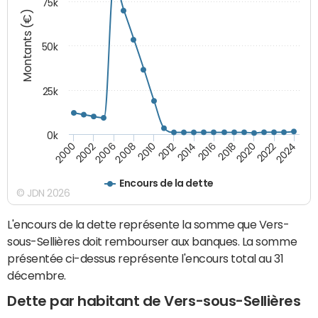
75k
Montants (€)
50k
25k
0k
2024
2002
2010
2016
2022
2000
2008
2014
2020
2006
2012
2018
Encours de la dette
© JDN 2026
L'encours de la dette représente la somme que Vers-
sous-Sellières doit rembourser aux banques. La somme
présentée ci-dessus représente l'encours total au 31
décembre.
Dette par habitant de Vers-sous-Sellières