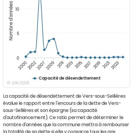
Nombre d'années
10
5
0
2021
2009
2019
2007
2017
2002
2015
2000
2013
2023
2011
Capacité de désendettement
© JDN 2026
La capacité de désendettement de Vers-sous-Sellières
évalue le rapport entre l'encours de la dette de Vers-
sous-Sellières et son épargne (sa capacité
d'autofinancement). Ce ratio permet de déterminer le
nombre d'années que la commune mettra à rembourser
la totalité de sa dette si elle y consacre tous les ans