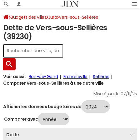
Budgets des villes
Jura
Vers-sous-Sellières
Dette de Vers-sous-Sellières
Dette au 31/12/2024
(39230)
Voir aussi :
Bois-de-Gand
Francheville
Sellières
Comparer Vers-sous-Sellières à une autre ville
Mise à jour le 07/11/25
Afficher les données budgétaires de
Comparer avec
Dette