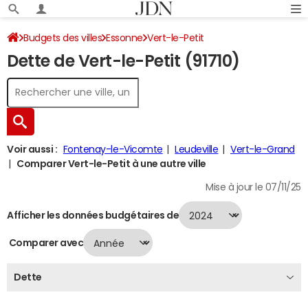
Budgets des villes
Essonne
Vert-le-Petit
Dette de Vert-le-Petit (91710)
Dette au 31/12/2024
Voir aussi :
Fontenay-le-Vicomte
Leudeville
Vert-le-Grand
Comparer Vert-le-Petit à une autre ville
Mise à jour le 07/11/25
Afficher les données budgétaires de
Comparer avec
Dette