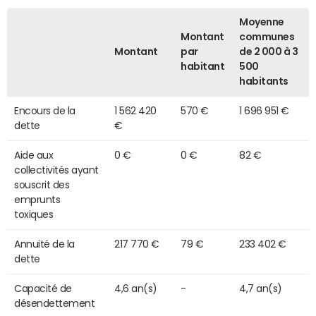
Moyenne
Montant
communes
Montant
par
de 2 000 à 3
habitant
500
habitants
Encours de la
1 562 420
570 €
1 696 951 €
dette
€
Aide aux
0 €
0 €
82 €
collectivités ayant
souscrit des
emprunts
toxiques
Annuité de la
217 770 €
79 €
233 402 €
dette
Capacité de
4,6 an(s)
-
4,7 an(s)
désendettement