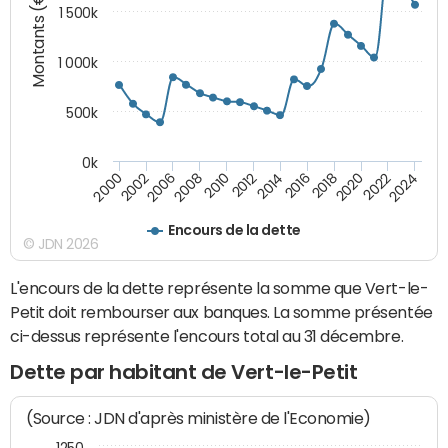
Montants (€)
1 500k
1 000k
500k
0k
2014
2008
2000
2024
2018
2012
2006
2022
2016
2010
2002
2020
Encours de la dette
© JDN 2026
L'encours de la dette représente la somme que Vert-le-
Petit doit rembourser aux banques. La somme présentée
ci-dessus représente l'encours total au 31 décembre.
Dette par habitant de Vert-le-Petit
(Source : JDN d'après ministère de l'Economie)
1250