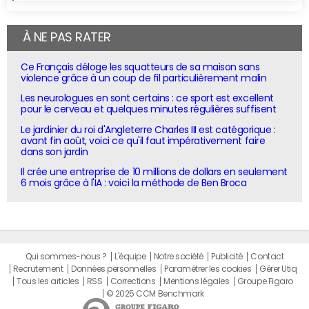
À NE PAS RATER
Ce Français déloge les squatteurs de sa maison sans
violence grâce à un coup de fil particulièrement malin
Les neurologues en sont certains : ce sport est excellent
pour le cerveau et quelques minutes régulières suffisent
Le jardinier du roi d'Angleterre Charles III est catégorique :
avant fin août, voici ce qu'il faut impérativement faire
dans son jardin
Il crée une entreprise de 10 millions de dollars en seulement
6 mois grâce à l'IA : voici la méthode de Ben Broca
Qui sommes-nous ?
L'équipe
Notre société
Publicité
Contact
Recrutement
Données personnelles
Paramétrer les cookies
Gérer Utiq
Tous les articles
RSS
Corrections
Mentions légales
Groupe Figaro
© 2025 CCM Benchmark