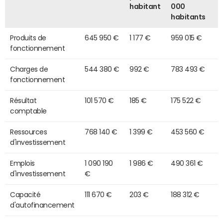
habitant
000
habitants
Produits de
645 950 €
1 177 €
959 015 €
fonctionnement
Charges de
544 380 €
992 €
783 493 €
fonctionnement
Résultat
101 570 €
185 €
175 522 €
comptable
Ressources
768 140 €
1 399 €
453 560 €
d'investissement
Emplois
1 090 190
1 986 €
490 361 €
d'investissement
€
Capacité
111 670 €
203 €
188 312 €
d'autofinancement