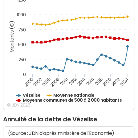
1000
Montants (€)
750
500
250
0
2018
2002
2022
2008
2012
2016
2000
2020
2006
2024
2010
2014
Vézelise
Moyenne nationale
Moyenne communes de 500 à 2 000 habitants
© JDN 2026
Annuité de la dette de Vézelise
(Source : JDN d'après ministère de l'Economie)