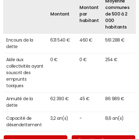
Moyenne
Montant
communes
Montant
par
de 500 à 2
habitant
000
habitants
Encours de la
631 540 €
460 €
561 288 €
dette
Aide aux
0 €
0 €
254 €
collectivités ayant
souscrit des
emprunts
toxiques
Annuité de la
62 390 €
45 €
86 989 €
dette
Capacité de
3,2 an(s)
-
8,6 an(s)
désendettement