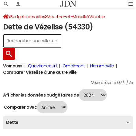
Budgets des villes
Meurthe-et-Moselle
Vézelise
Dette de Vézelise (54330)
Dette au 31/12/2024
Voir aussi :
Quevilloncourt
Omelmont
Hammeville
Comparer Vézelise à une autre ville
Mise à jour le 07/11/25
Afficher les données budgétaires de
Comparer avec
Dette