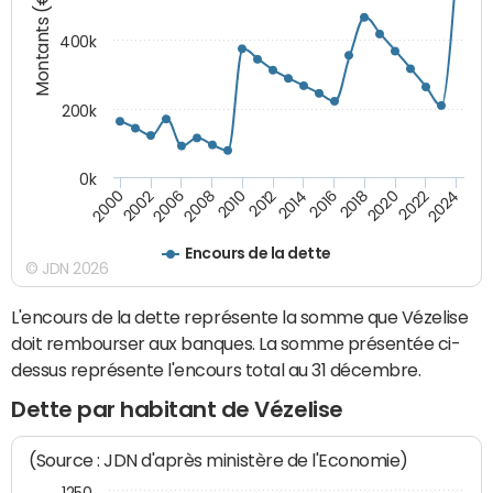
Montants (€)
400k
200k
0k
2000
2022
2016
2010
2002
2024
2018
2012
2006
2020
2014
2008
Encours de la dette
© JDN 2026
L'encours de la dette représente la somme que Vézelise
doit rembourser aux banques. La somme présentée ci-
dessus représente l'encours total au 31 décembre.
Dette par habitant de Vézelise
(Source : JDN d'après ministère de l'Economie)
1250