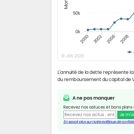
50k
0k
2008
2006
2002
2000
© JDN 2026
L'annuité de la dette représente 
du remboursement du capital de V
A ne pas manquer
Recevez nos astuces et bons plans 
Je m'
En savoir plus sur notre politique de confiden