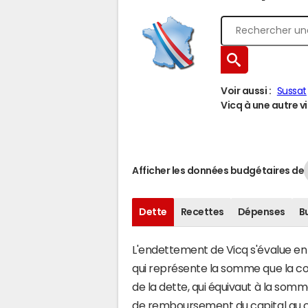
Voir aussi :
Sussat
Vicq à une autre vi
Afficher les données budgétaires de
Dette
Recettes
Dépenses
B
L'endettement de Vicq s'évalue en f
qui représente la somme que la com
de la dette, qui équivaut à la som
de remboursement du capital au c