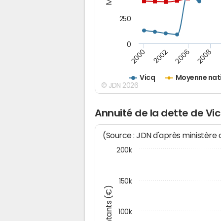
250
0
2000
2002
2006
2008
Vicq
Moyenne nat
© JDN 2026
Annuité de la dette de Vi
(Source : JDN d'après ministère
200k
150k
Montants (€)
100k