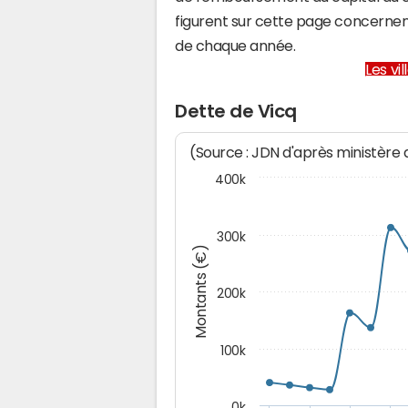
figurent sur cette page concernent
de chaque année.
Les vi
Dette de Vicq
(Source : JDN d'après ministère
400k
300k
Montants (€)
200k
100k
0k