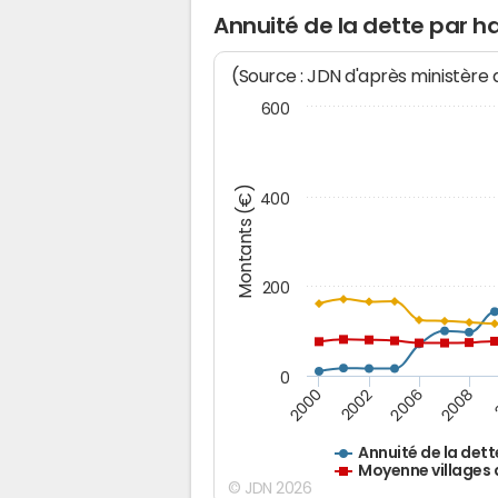
Annuité de la dette par h
(Source : JDN d'après ministère
600
Montants (€)
400
200
0
2008
2006
2002
2000
Annuité de la dett
Moyenne villages 
© JDN 2026