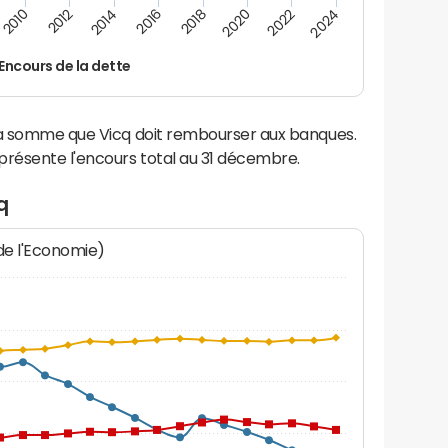
2014
2024
2012
2022
2010
2020
2018
2016
Encours de la dette
la somme que Vicq doit rembourser aux banques.
résente l'encours total au 31 décembre.
q
 de l'Economie)