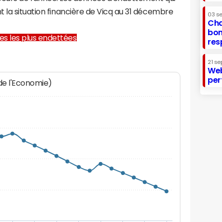
 la situation financière de Vicq au 31 décembre
03 s
Cha
bon
lles les plus endettées
res
21 se
Web
per
 de l'Economie)