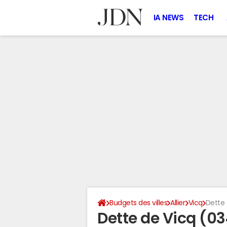
IA NEWS
TECH
Budgets des villes
Allier
Vicq
Dette 
Dette de Vicq (0