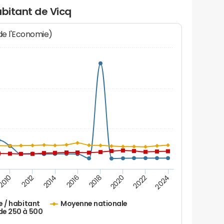
abitant de Vicq
 de l'Economie)
2016
2014
2012
2010
2024
2022
2020
2018
e / habitant
Moyenne nationale
de 250 à 500