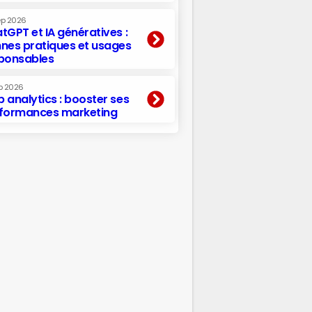
ep 2026
tGPT et IA génératives :
nes pratiques et usages
ponsables
p 2026
 analytics : booster ses
formances marketing