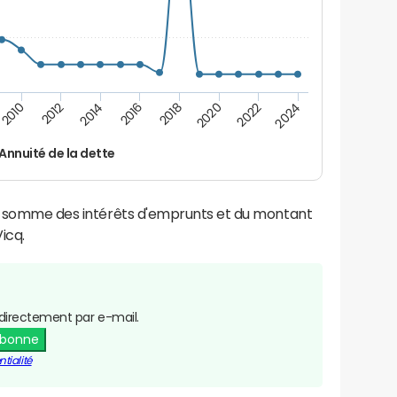
2024
2022
2020
2018
2016
2014
2012
2010
Annuité de la dette
la somme des intérêts d'emprunts et du montant
icq.
directement par e-mail.
abonne
tialité