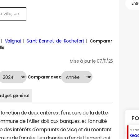
Valignat
Saint-Bonnet-de-Rochefort
Comparer
lle
Mise à jour le 07/11/25
Comparer avec
udget général
onction de deux critères : l'encours de la dette,
FO
mune de l'Allier doit aux banques, et l'annuité
me des intérêts d'emprunts de Vicq et du montant
27 a
Goo
ours de l'année. Les données d'endettement qui