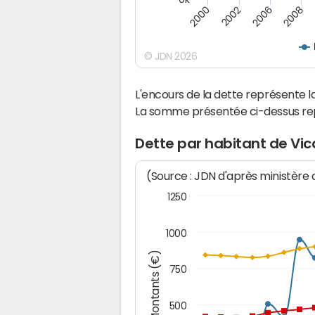
2000
2008
2006
2002
© JDN 2026
L'encours de la dette représente 
La somme présentée ci-dessus rep
Dette par habitant de Vic
(Source : JDN d'après ministère
1250
1000
Montants (€)
750
500