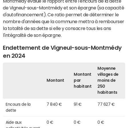
Montmédy évalue le rapport entre l'encours de la dette
de Vigneul-sous-Montmédy et son épargne (sa capacité
d'autofinancement). Ce ratio permet de déterminer le
nombre d'années que la commune mettra à rembourser
la totalité de sa dette si elle y consacre tous les ans
l'intégralité de son épargne.
Endettement de Vigneul-sous-Montmédy
en 2024
Moyenne
Montant
villages de
Montant
par
moins de
habitant
250
habitants
Encours de la
7 840 €
91 €
77 627 €
dette
Aide aux
0 €
0 €
0 €