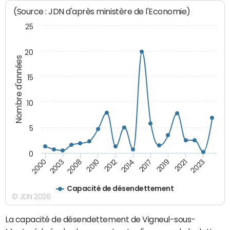
(Source : JDN d'après ministère de l'Economie)
25
20
Nombre d'années
15
10
5
0
2003
2017
2000
2014
2012
2023
2010
2021
2008
2019
Capacité de désendettement
© JDN 2026
La capacité de désendettement de Vigneul-sous-