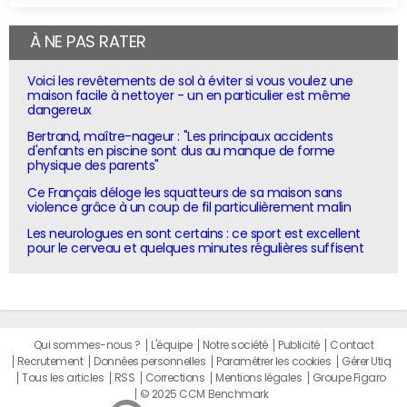
À NE PAS RATER
Voici les revêtements de sol à éviter si vous voulez une
maison facile à nettoyer - un en particulier est même
dangereux
Bertrand, maître-nageur : "Les principaux accidents
d'enfants en piscine sont dus au manque de forme
physique des parents"
Ce Français déloge les squatteurs de sa maison sans
violence grâce à un coup de fil particulièrement malin
Les neurologues en sont certains : ce sport est excellent
pour le cerveau et quelques minutes régulières suffisent
Qui sommes-nous ?
L'équipe
Notre société
Publicité
Contact
Recrutement
Données personnelles
Paramétrer les cookies
Gérer Utiq
Tous les articles
RSS
Corrections
Mentions légales
Groupe Figaro
© 2025 CCM Benchmark