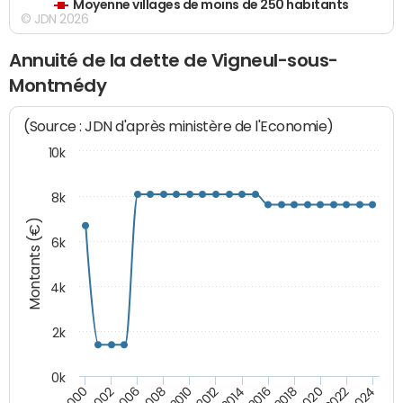
Moyenne villages de moins de 250 habitants
© JDN 2026
Annuité de la dette de Vigneul-sous-
Montmédy
(Source : JDN d'après ministère de l'Economie)
10k
8k
Montants (€)
6k
4k
2k
0k
2010
2018
2008
2016
2006
2024
2014
2002
2022
2012
2000
2020