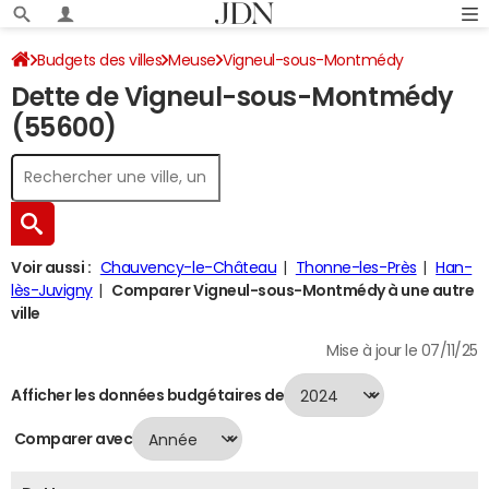
Budgets des villes
Meuse
Vigneul-sous-Montmédy
Dette de Vigneul-sous-Montmédy
Dette au 31/12/2024
(55600)
Voir aussi :
Chauvency-le-Château
Thonne-les-Près
Han-
lès-Juvigny
Comparer Vigneul-sous-Montmédy à une autre
ville
Mise à jour le 07/11/25
Afficher les données budgétaires de
Comparer avec