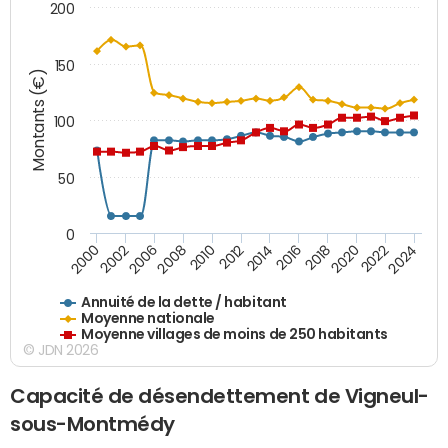
200
150
Montants (€)
100
50
0
2014
2008
2000
2024
2018
2012
2006
2022
2016
2010
2002
2020
Annuité de la dette / habitant
Moyenne nationale
Moyenne villages de moins de 250 habitants
© JDN 2026
Capacité de désendettement de Vigneul-
sous-Montmédy