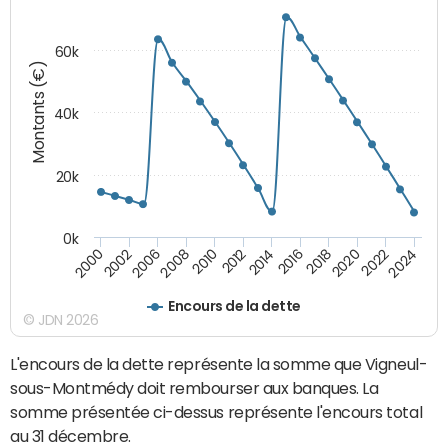
60k
Montants (€)
40k
20k
0k
2020
2010
2016
2006
2022
2012
2000
2018
2008
2024
2014
2002
Encours de la dette
© JDN 2026
L'encours de la dette représente la somme que Vigneul-
sous-Montmédy doit rembourser aux banques. La
somme présentée ci-dessus représente l'encours total
au 31 décembre.