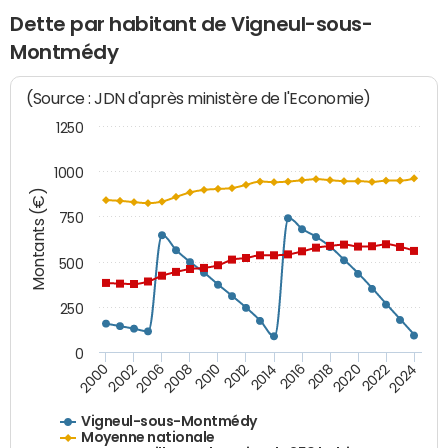
Dette par habitant de Vigneul-sous-
Montmédy
(Source : JDN d'après ministère de l'Economie)
1250
1000
Montants (€)
750
500
250
0
2018
2002
2022
2008
2012
2016
2000
2020
2006
2024
2010
2014
Vigneul-sous-Montmédy
Moyenne nationale